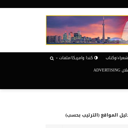
عراء/وكتاب
كندا وامريكا/ملفات
ADVERTISIN
ليل المواقع (الترتيب بحسب)