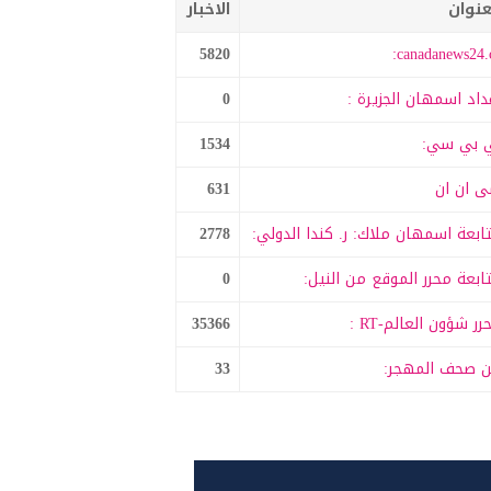
عنوان
الاخبار
5820
canadanews24.c
داد اسمهان الجزيرة :
0
 بي سي:
1534
 ان ان
631
ابعة اسمهان ملاك: ر. كندا الدولي:
2778
ابعة محرر الموقع من النيل:
0
رر شؤون العالم-RT :
35366
 صحف المهجر:
33