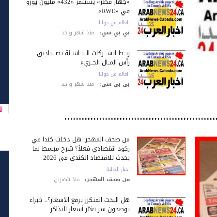
«جهاز قطر» يستثمر «432» مليون يورو
في «RWE»
العالم من حولنا
بي بي سي:
منذ شهر واحد
ربــط الشـــركات الــنــاشــئة بصـــناديق
رأس المــال الجــريء
العالم من حولنا
بي بي سي:
منذ شهر واحد
تا
من صحف المهجر: هل دخلت كندا في
ركود اقتصادي فعلاً؟ شرح مبسط لما
يحدث للاقتصاد الكندي في 2026
اخبار الجالية
من صحف المهجر:
منذ شهرين
هل البحث المتكرر يرفع الأسعار؟.. خبراء
يوضحون سر تغيّر أسعار التذاكر