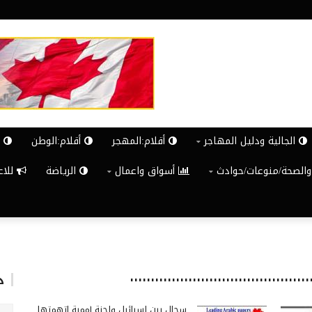
الجالية ودليل المهاجر
أقلام:المهجر
أقلام:الوطن
ش
والصحة/منوعات/حوادث
أسواق واعمال
الرياضة
للاعلان G
د
سجال بين إسرائيل ولجنة أممية اتهمتها