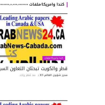
كندا وامريكا/ملفات ٠٠٠٠٠٠٠-٠٠٠-٠-٠٠٠٠٠٠٠٠٠٠٠٠-٠٠٠٠٠٠٠٠٠٠٠٠٠٠٠٠٠٠٠٠٠٠٠٠٠٠٠٠٠٠٠٠٠٠٠٠٠٠٠٠٠٠
كندا وامريكا/ملفات
قطر والكويت تبحثان التعاون الس
محرر شؤون العالم-RT :
منذ شهر واحد