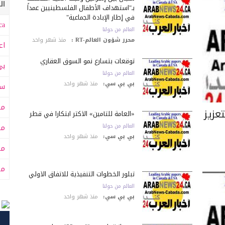
ال
بـ"استهداف الأطفال الفلسطينيين عمداً
في إطار الإبادة الجماعية"
a:
العالم من حولنا
محرر شؤون العالم-RT :
منذ شهر واحد
اع
توقعات بتسارع نمو السوق العقاري
بي
العالم من حولنا
بي بي سي:
منذ شهر واحد
سى
مت
عزيز
«العامة للتأمين» الأكثر ابتكاراً في قطر
العالم من حولنا
مت
بي بي سي:
منذ شهر واحد
مح
من
تبلور الخطوات التنفيذية للاتفاق الأولي
العالم من حولنا
بي بي سي:
منذ شهر واحد