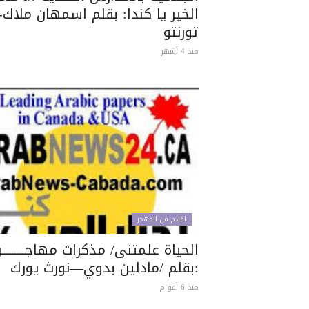
الخير يا كندا: بقلم اسمهان ملاك-
تورنتو
منذ 4 أشهر
اقلام من المهجر
الحياة علمتنى/ مذكرات مهاجـــــــــــر
:بقلم /مادلين بدوي—نورث يورك
منذ 6 أعوام