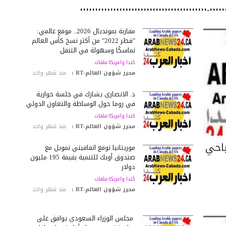
مقارنة بمونديال 2026.. موقع عالمي:
"قطر 2022" من أكثر نسخ كأس العالم
تماسكًا وسهولة في التنقل
كندا وامريكا/ملفات
محرر شؤون العالم-RT :
منذ شهر واحد
د. الأنصاري يشارك في جلسة حوارية
في روما حول الوساطة والتعاون الدولي
كندا وامريكا/ملفات
محرر شؤون العالم-RT :
منذ شهر واحد
ياحي
موريتانيا توقع اتفاقيتي تمويل مع
صندوق أوبك للتنمية بقيمة 195 مليون
دولار
كندا وامريكا/ملفات
محرر شؤون العالم-RT :
منذ شهر واحد
مجلس الوزراء السعودي يوافق على