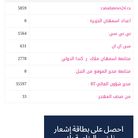
5859
canadanews24.ca:
اعداد اسمهان الجزيرة :
0
بي بي سي:
1564
سى ان ان
631
متابعة اسمهان ملاك: ر. كندا الدولي:
2778
متابعة محرر الموقع من النيل:
0
محرر شؤون العالم-RT :
35597
من صحف المهجر:
33