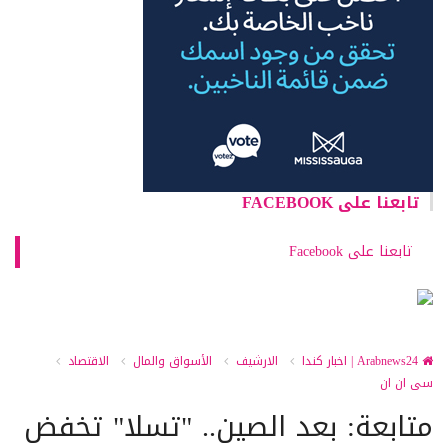
تابعنا على FACEBOOK
تابعنا على Facebook
Arabnews24 | اخبار كندا
الارشيف
الأسواق والمال
الاقتصاد
سى ان ان
متابعة: بعد الصين.. "تسلا" تخفض