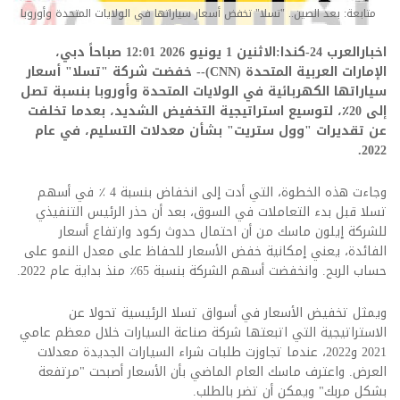
متابعة: بعد الصين.. "تسلا" تخفض أسعار سياراتها في الولايات المتحدة وأوروبا
اخبارالعرب 24-كندا:الاثنين 1 يونيو 2026 12:01 صباحاً دبي،
الإمارات العربية المتحدة (CNN)-- خفضت شركة "تسلا" أسعار
سياراتها الكهربائية في الولايات المتحدة وأوروبا بنسبة تصل
إلى 20٪، لتوسيع استراتيجية التخفيض الشديد، بعدما تخلفت
عن تقديرات "وول ستريت" بشأن معدلات التسليم، في عام
2022.
وجاءت هذه الخطوة، التي أدت إلى انخفاض بنسبة 4 ٪ في أسهم
تسلا قبل بدء التعاملات في السوق، بعد أن حذر الرئيس التنفيذي
للشركة إيلون ماسك من أن احتمال حدوث ركود وارتفاع أسعار
الفائدة، يعني إمكانية خفض الأسعار للحفاظ على معدل النمو على
حساب الربح. وانخفضت أسهم الشركة بنسبة 65٪ منذ بداية عام 2022.
ويمثل تخفيض الأسعار في أسواق تسلا الرئيسية تحولا عن
الاستراتيجية التي اتبعتها شركة صناعة السيارات خلال معظم عامي
2021 و2022، عندما تجاوزت طلبات شراء السيارات الجديدة معدلات
العرض. واعترف ماسك العام الماضي بأن الأسعار أصبحت "مرتفعة
بشكل مربك" ويمكن أن تضر بالطلب.