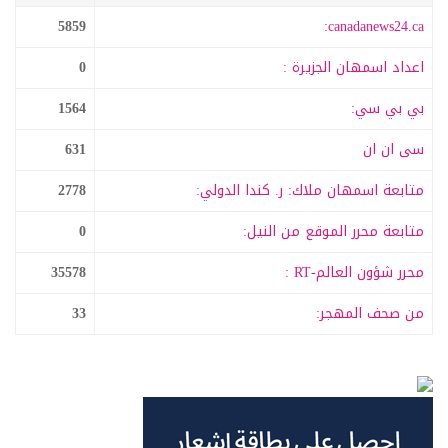
5859
canadanews24.ca:
اعداد اسمهان الجزيرة :
0
بي بي سي:
1564
سى ان ان
631
متابعة اسمهان ملاك: ر. كندا الدولي:
2778
متابعة محرر الموقع من النيل:
0
محرر شؤون العالم-RT :
35578
من صحف المهجر:
33