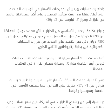
وأظهرت حسابات رويترز أن تخفيضات الأسعار في الولايات المتحدة،
التي أعلن عنها في وقت متأخر، الخميس، على أكبر مبيعاتها عالميا،
من طراز 3، وطراز Y، تراوحت بين 6٪ و20٪.
وتبلغ تكلفة الإصدار الأساسي من الطراز Y الآن 52990 دولارًا، انخفاضًا
من 65990 دولارا من قبل. وذلك قبل خصم ضريبي فيدرالي يصل إلى
7500 دولار دخل حيز التنفيذ على العديد من طرازات السيارات
الكهربائية في بداية يناير/كانون الثاني الجاري.
كما خفضت تسلا أسعار سيارتها الرياضية متعددة الاستخدامات،
كروس أوفر الفاخرة طراز X، وسيارة سيدان طراز S في الولايات
المتحدة.
وفي ألمانيا، خفضت الشركة الأسعار على الطراز 3 والطراز Y بنسبة
تتراوح بين 1٪ و17٪ تقريبًا على التوالي، كما خفضت الأسعار في
النمسا وسويسرا وفرنسا.
وبالنسبة إلى من يشتري الطراز Y في أمريكا، فإن سعر تسلا الجديد
جنبًا إلى جنب مع الدعم الأمريكي يصل إلى خصم بنسبة 31٪. وسعت