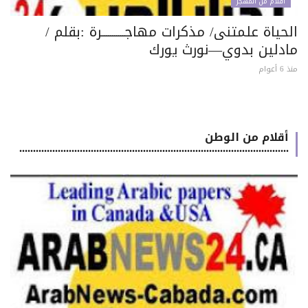
اقلام من المهجر
حياة علمتنى/ مذكرات مهاجـــــــــــرة :بقلم /
ادلين بدوي—نورث يورك
 أعوام
أقلام من الوطن
..................................................................................................