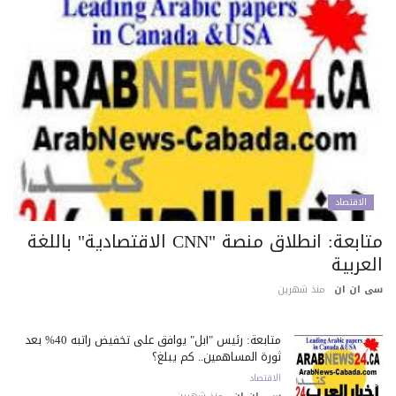
الاقتصاد
متابعة: انطلاق منصة "CNN الاقتصادية" باللغة
عربية
 ان ان
منذ شهرين
متابعة: رئيس "آبل" يوافق على تخفيض راتبه 40% بعد
ثورة المساهمين.. كم يبلغ؟
الاقتصاد