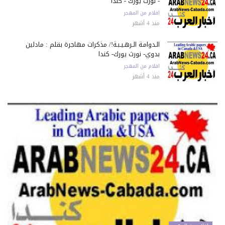
- نورث يورك - كندا
اقلام من المهجر
منذ 4 أشهر
الـدوامـة الـرهـيـبـة!/ مذكرات مهاجرة بقلم : مادلين
بدوي- نورث يورك- كندا
اقلام من المهجر
منذ 4 أشهر