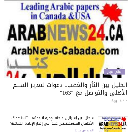
العالم العربي
خليل بين الثأر والغضب.. دعوات لتعزيز السلم
أهلي والتواصل مع "163"
 يومًا
سجال بين إسرائيل ولجنة أممية اتهمتها بـ"استهداف
الأطفال الفلسطينيين عمداً في إطار الإبادة الجماعية"
العالم من حولنا