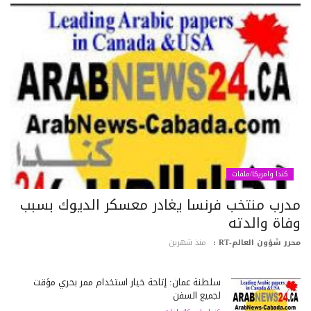
كندا وامريكا/ملفات
درب منتخب فرنسا يغادر معسكر الديوك بسبب
فاة والدته
رر شؤون العالم-RT :
منذ شهرين
سلطنة عمان: إتاحة خيار استخدام ممر بحري مؤقت
لجميع السفن