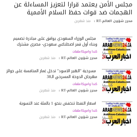
جلس الأمن يعتمد قرارا لتعزيز المساءلة عن
لهجمات ضد قوات حفظ السلام الأممية
رر شؤون العالم-RT :
منذ شهرين
مجلس الوزراء السعودي يوافق على مبادرة تصميم
وبناء أول قمر اصطناعي سعودي- مصري مشترك
كندا وامريكا/ملفات
محرر شؤون العالم-RT :
منذ شهرين
مسرحية "الهير الأسود" تدخل غمار المنافسة على جوائز
مهرجان الدوحة المسرحي الـ38
كندا وامريكا/ملفات
محرر شؤون العالم-RT :
منذ شهرين
أسعار النفط تنخفض بنحو 1 بالمئة عند التسوية
كندا وامريكا/ملفات
محرر شؤون العالم-RT :
منذ شهرين