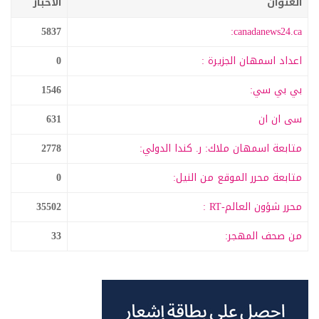
العنوان
الاخبار
5837
canadanews24.ca:
اعداد اسمهان الجزيرة :
0
بي بي سي:
1546
سى ان ان
631
متابعة اسمهان ملاك: ر. كندا الدولي:
2778
متابعة محرر الموقع من النيل:
0
محرر شؤون العالم-RT :
35502
من صحف المهجر:
33