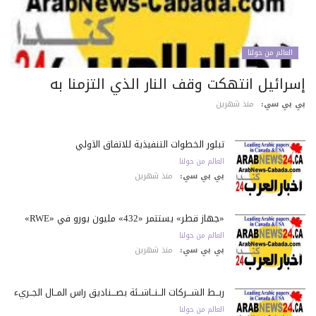
العالم من حولنا
سرائيل انتهكت وقف النار الذي التزمنا به
 بي سي:
منذ شهرين
تبلور الخطوات التنفيذية للاتفاق الأولي
العالم من حولنا
بي بي سي:
منذ شهرين
«جهاز قطر» يستثمر «432» مليون يورو في «RWE»
العالم من حولنا
بي بي سي:
منذ شهرين
ربــط الشـــركات الــنــاشــئة بصـــناديق رأس المــال الجــريء
العالم من حولنا