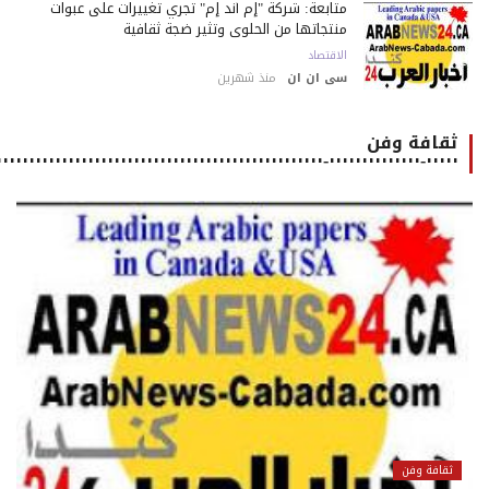
متابعة: شركة "إم أند إم" تجري تغييرات على عبوات
منتجاتها من الحلوى وتثير ضجة ثقافية
الاقتصاد
سى ان ان
منذ شهرين
ثقافة وفن
٠٠٠٠٠-٠٠٠٠٠٠٠٠٠٠٠٠٠٠-٠٠٠٠٠٠٠٠٠٠٠٠٠٠٠٠٠٠٠٠٠٠٠٠٠٠٠٠٠٠٠٠٠٠٠٠٠٠٠٠٠٠٠٠٠٠٠٠٠٠٠٠٠
ثقافة وفن