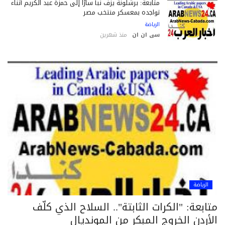
متابعة: برشلونة يزف نبأ سارًا إلى حمزة عبد الكريم أثناء
تواجده بمعسكر منتخب مصر
الرياضة
سى ان ان
منذ شهرين
الرياضة
ابعة: "الكرات الثابتة".. السلاح الذي كلّف
أردن الخروج المبكر من المونديال