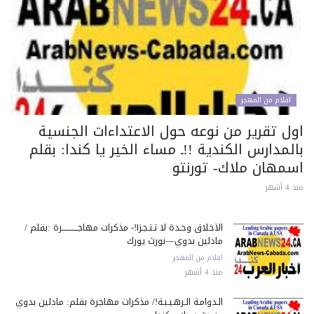
اقلام من المهجر
ول تقرير من نوعه حول الاعتداءات الجنسية
لمدارس الكندية !!ـ مساء الخير يا كندا: بقلم
سمهان ملاك- تورنتو
 أشهر
الأخلاق وحـدة لا تـتـجـزأ!- مذكرات مهاجـــــــــــرة :بقلم /
مادلين بدوي—نورث يورك
اقلام من المهجر
منذ 4 أشهر
الـدوامـة الـرهـيـبـة!/ مذكرات مهاجرة بقلم: مادلين بدوي