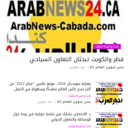
كندا وامريكا/ملفات
طر والكويت تبحثان التعاون السياحي
رر شؤون العالم-RT :
منذ شهرين
مقارنة بمونديال 2026.. موقع عالمي: "قطر 2022" من
أكثر نسخ كأس العالم تماسكًا وسهولة في التنقل
كندا وامريكا/ملفات
محرر شؤون العالم-RT :
منذ شهرين
د. الأنصاري يشارك في جلسة حوارية في روما حول
الوساطة والتعاون الدولي
كندا وامريكا/ملفات