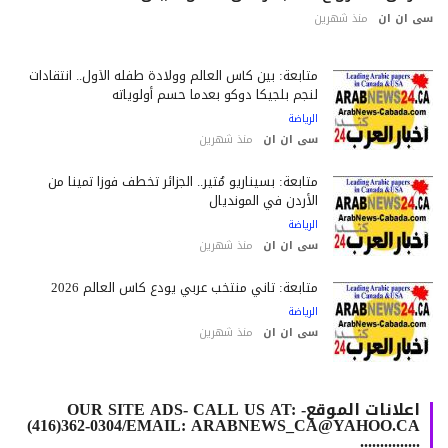
 ان ان
منذ شهرين
متابعة: بين كأس العالم وولادة طفله الأول.. انتقادات
لنجم بلجيكا دوكو بعدما حسم أولوياته
الرياضة
سى ان ان
منذ شهرين
متابعة: بسيناريو مُثير.. الجزائر تخطف فوزاً ثميناً من
الأردن في المونديال
الرياضة
سى ان ان
منذ شهرين
متابعة: ثاني منتخب عربي يودع كأس العالم 2026
الرياضة
سى ان ان
منذ شهرين
اعلانات الموقع- OUR SITE ADS- CALL US AT:
(416)362-0304/EMAIL: ARABNEWS_CA@YAHOO.CA
...............