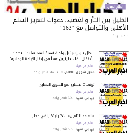
العالم العربي
خليل بين الثأر والغضب.. دعوات لتعزيز السلم
أهلي والتواصل مع "163"
 يومًا
سجال بين إسرائيل ولجنة أممية اتهمتها بـ"استهداف
الأطفال الفلسطينيين عمداً في إطار الإبادة الجماعية"
العالم من حولنا
محرر شؤون العالم-RT :
منذ شهر واحد
توقعات بتسارع نمو السوق العقاري
العالم من حولنا
بي بي سي:
منذ شهر واحد
«العامة للتأمين» الأكثر ابتكاراً في قطر
العالم من حولنا
بي بي سي:
منذ شهر واحد