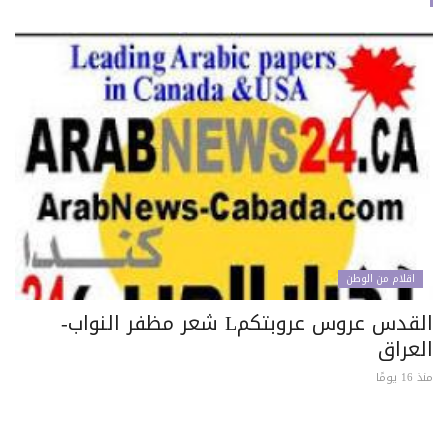
اقلام من الوطن
القدس عروس عروبتكمL شعر مظفر النواب-
لعراق
 يومًا