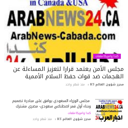
كندا وامريكا/ملفات
جلس الأمن يعتمد قرارا لتعزيز المساءلة عن
لهجمات ضد قوات حفظ السلام الأممية
رر شؤون العالم-RT :
منذ شهر واحد
مجلس الوزراء السعودي يوافق على مبادرة تصميم
وبناء أول قمر اصطناعي سعودي- مصري مشترك
كندا وامريكا/ملفات
محرر شؤون العالم-RT :
منذ شهر واحد