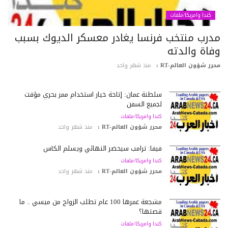
كندا وامريكا/ملفات
درب منتخب فرنسا يغادر معسكر الديوك بسبب
فاة والدته
رر شؤون العالم-RT :
منذ شهر واحد
سلطنة عمان: إتاحة خيار استخدام ممر بحري مؤقت
لجميع السفن
كندا وامريكا/ملفات
محرر شؤون العالم-RT :
منذ شهر واحد
فيفا: ترامب سيحضر النهائي ويسلّم الكأس
كندا وامريكا/ملفات
محرر شؤون العالم-RT :
منذ شهر واحد
مشجعة عمرها 100 عام تطلب الزواج من ميسي .. ما
قصتها؟
كندا وامريكا/ملفات