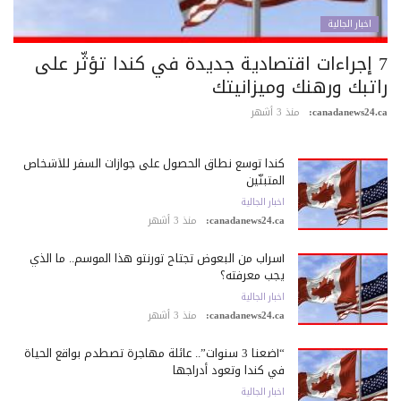
اخبار الجالية
7 إجراءات اقتصادية جديدة في كندا تؤثّر على
اتبك ورهنك وميزانيتك
canadanews24.c
منذ 3 أشهر
كندا توسع نطاق الحصول على جوازات السفر للأشخاص
المتبنّين
اخبار الجالية
canadanews24.ca:
منذ 3 أشهر
أسراب من البعوض تجتاح تورنتو هذا الموسم.. ما الذي
يجب معرفته؟
اخبار الجالية
canadanews24.ca:
منذ 3 أشهر
“أضعنا 3 سنوات”.. عائلة مهاجرة تصطدم بواقع الحياة
في كندا وتعود أدراجها
اخبار الجالية