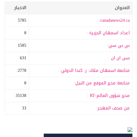
العنوان
الاخبار
5785
canadanews24.ca:
اعداد اسمهان الجزيرة :
0
بي بي سي:
1505
سى ان ان
631
متابعة اسمهان ملاك: ر. كندا الدولي:
2778
متابعة محرر الموقع من النيل:
0
محرر شؤون العالم-RT :
35138
من صحف المهجر:
33