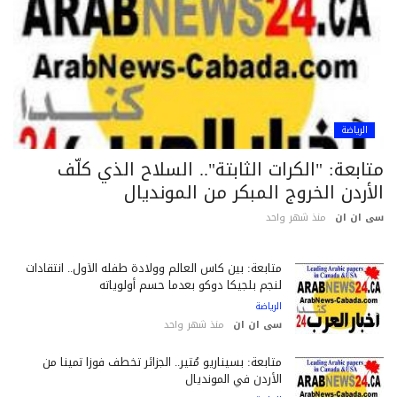
الرياضة
ابعة: "الكرات الثابتة".. السلاح الذي كلّف
أردن الخروج المبكر من المونديال
 ان ان
منذ شهر واحد
متابعة: بين كأس العالم وولادة طفله الأول.. انتقادات
لنجم بلجيكا دوكو بعدما حسم أولوياته
الرياضة
سى ان ان
منذ شهر واحد
متابعة: بسيناريو مُثير.. الجزائر تخطف فوزاً ثميناً من
الأردن في المونديال