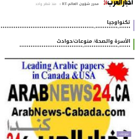
محرر شؤون العالم-RT :
منذ شهر واحد
تكنواوجيا
٠٠٠٠٠٠-٠٠٠٠٠٠٠٠٠٠٠٠-٠٠٠٠٠٠٠٠٠٠٠٠٠٠٠٠٠٠٠٠٠٠٠٠٠٠٠٠٠٠٠٠٠٠٠٠٠٠٠٠٠٠٠٠٠٠٠٠٠٠٠٠٠٠
الأسرة والصحة/ منوعات/حوادث
٠٠٠٠٠٠-٠٠٠٠٠٠٠٠٠٠٠٠٠٠٠٠٠٠-٠٠٠٠٠٠٠٠٠٠٠٠٠٠٠٠٠٠٠٠٠٠٠٠٠٠٠٠٠٠٠٠٠٠
منوعات