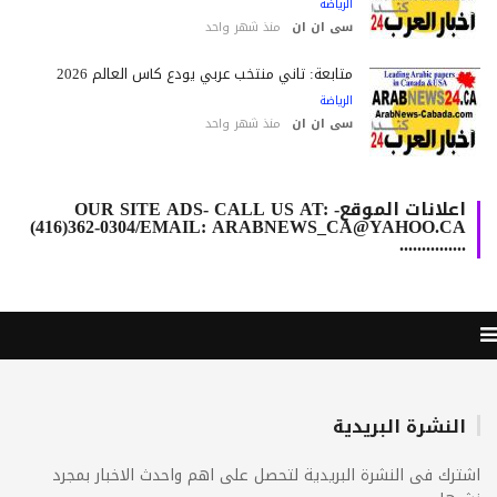
الرياضة
سى ان ان
منذ شهر واحد
متابعة: ثاني منتخب عربي يودع كأس العالم 2026
الرياضة
سى ان ان
منذ شهر واحد
اعلانات الموقع- OUR SITE ADS- CALL US AT:
(416)362-0304/EMAIL: ARABNEWS_CA@YAHOO.CA
...............
النشرة البريدية
ترك فى النشرة البريدية لتحصل على اهم واحدث الاخبار بمجرد