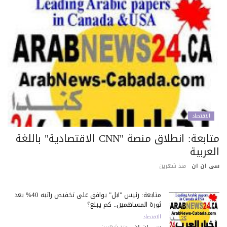
الاقتصاد
متابعة: انطلاق منصة "CNN الاقتصادية" باللغة
عربية
 ان ان
منذ شهرين
متابعة: رئيس "آبل" يوافق على تخفيض راتبه 40% بعد
ثورة المساهمين.. كم يبلغ؟
الاقتصاد