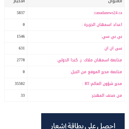
العنوان
الاخبار
5837
canadanews24.ca:
اعداد اسمهان الجزيرة :
0
بي بي سي:
1546
سى ان ان
631
متابعة اسمهان ملاك: ر. كندا الدولي:
2778
متابعة محرر الموقع من النيل:
0
محرر شؤون العالم-RT :
35502
من صحف المهجر:
33