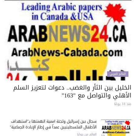
العالم العربي
خليل بين الثأر والغضب.. دعوات لتعزيز السلم
أهلي والتواصل مع "163"
 يومًا
سجال بين إسرائيل ولجنة أممية اتهمتها بـ"استهداف
الأطفال الفلسطينيين عمداً في إطار الإبادة الجماعية"
العالم من حولنا