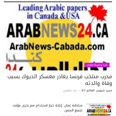
كندا وامريكا/ملفات
درب منتخب فرنسا يغادر معسكر الديوك بسبب
فاة والدته
رر شؤون العالم-RT :
منذ شهرين
سلطنة عمان: إتاحة خيار استخدام ممر بحري مؤقت
لجميع السفن