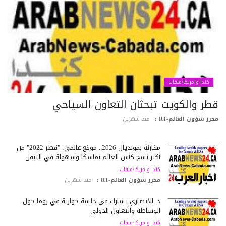
كندا وامريكا/ملفات
طر والكويت تبحثان التعاون السياحي
رر شؤون العالم-RT :
منذ شهرين
مقارنة بمونديال 2026.. موقع عالمي: "قطر 2022" من
أكثر نسخ كأس العالم تماسكًا وسهولة في التنقل
كندا وامريكا/ملفات
محرر شؤون العالم-RT :
منذ شهرين
د. الأنصاري يشارك في جلسة حوارية في روما حول
الوساطة والتعاون الدولي
كندا وامريكا/ملفات