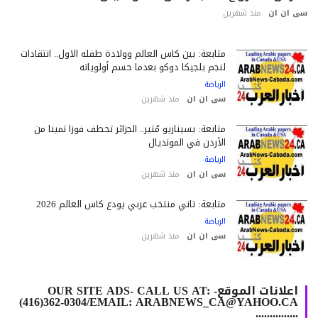
 ان ان
منذ شهرين
متابعة: بين كأس العالم وولادة طفله الأول.. انتقادات
لنجم بلجيكا دوكو بعدما حسم أولوياته
الرياضة
سى ان ان
منذ شهرين
متابعة: بسيناريو مُثير.. الجزائر تخطف فوزاً ثميناً من
الأردن في المونديال
الرياضة
سى ان ان
منذ شهرين
متابعة: ثاني منتخب عربي يودع كأس العالم 2026
الرياضة
سى ان ان
منذ شهرين
اعلانات الموقع- OUR SITE ADS- CALL US AT:
(416)362-0304/EMAIL: ARABNEWS_CA@YAHOO.CA
...............