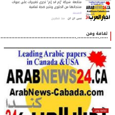
متابعة: شركة "إم أند إم" تجري تغييرات على عبوات
منتجاتها من الحلوى وتثير ضجة ثقافية
الاقتصاد
سى ان ان
منذ شهرين
ثقافة وفن
٠٠٠٠٠-٠٠٠٠٠٠٠٠٠٠٠٠٠٠-٠٠٠٠٠٠٠٠٠٠٠٠٠٠٠٠٠٠٠٠٠٠٠٠٠٠٠٠٠٠٠٠٠٠٠٠٠٠٠٠٠٠٠٠٠٠٠٠٠٠٠٠٠
ثقافة وفن