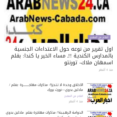
اقلام من المهجر
ول تقرير من نوعه حول الاعتداءات الجنسية
لمدارس الكندية !!ـ مساء الخير يا كندا: بقلم
سمهان ملاك- تورنتو
 أشهر
الأخلاق وحـدة لا تـتـجـزأ!- مذكرات مهاجـــــــــــرة :بقلم /
مادلين بدوي—نورث يورك
اقلام من المهجر
منذ 4 أشهر
الـدوامـة الـرهـيـبـة!/ مذكرات مهاجرة بقلم: مادلين بدوي