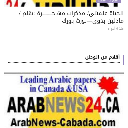
اقلام من المهجر
حياة علمتنى/ مذكرات مهاجـــــــــــرة :بقلم /
ادلين بدوي—نورث يورك
 أعوام
أقلام من الوطن
..................................................................................................