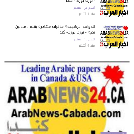
- نورث يورك - كندا
اقلام من المهجر
منذ 4 أشهر
الـدوامـة الـرهـيـبـة!/ مذكرات مهاجرة بقلم : مادلين
بدوي- نورث يورك- كندا
اقلام من المهجر
منذ 4 أشهر