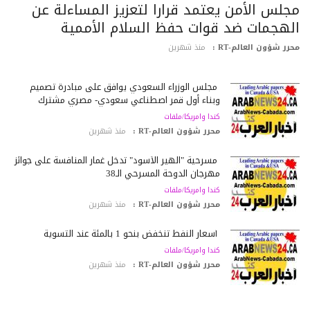
جلس الأمن يعتمد قرارا لتعزيز المساءلة عن
لهجمات ضد قوات حفظ السلام الأممية
رر شؤون العالم-RT :
منذ شهرين
مجلس الوزراء السعودي يوافق على مبادرة تصميم
وبناء أول قمر اصطناعي سعودي- مصري مشترك
كندا وامريكا/ملفات
محرر شؤون العالم-RT :
منذ شهرين
مسرحية "الهير الأسود" تدخل غمار المنافسة على جوائز
مهرجان الدوحة المسرحي الـ38
كندا وامريكا/ملفات
محرر شؤون العالم-RT :
منذ شهرين
أسعار النفط تنخفض بنحو 1 بالمئة عند التسوية
كندا وامريكا/ملفات
محرر شؤون العالم-RT :
منذ شهرين