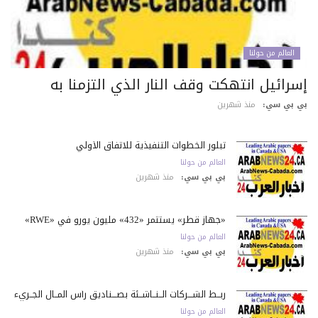
العالم من حولنا
سرائيل انتهكت وقف النار الذي التزمنا به
 بي سي:
منذ شهرين
تبلور الخطوات التنفيذية للاتفاق الأولي
العالم من حولنا
بي بي سي:
منذ شهرين
«جهاز قطر» يستثمر «432» مليون يورو في «RWE»
العالم من حولنا
بي بي سي:
منذ شهرين
ربــط الشـــركات الــنــاشــئة بصـــناديق رأس المــال الجــريء
العالم من حولنا