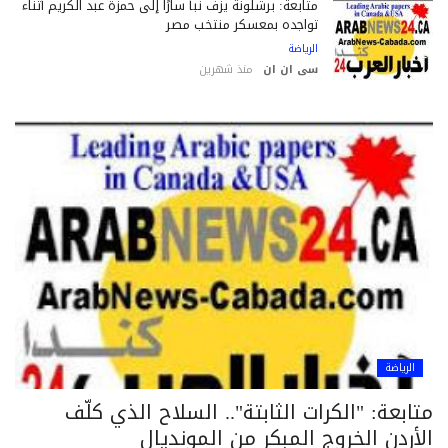
متابعة: برشلونة يزف نبأ سارًا إلى حمزة عبد الكريم أثناء
تواجده بمعسكر منتخب مصر
الرياضة
سى ان ان
منذ شهرين
الرياضة
ابعة: "الكرات الثابتة".. السلاح الذي كلّف
أردن الخروج المبكر من المونديال