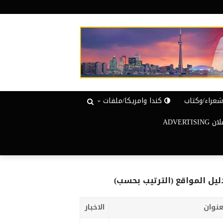
عراء/وكتاب
كندا وامريكا/ملفات
ADVERTISIN
ليل المواقع (الترتيب بحسب)
عنوان
الاخبار