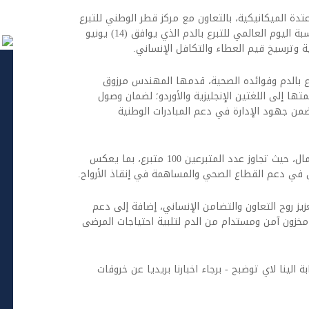
اءً نظمت إدارة الاعتدة الميكانيكية، بالتعاون مع مركز قطر الوطني للتبرع
بالدم، حملة للتبرع بالدم بمقر الإدارة، وذلك بمناسبة اليوم العالمي للتبرع بالدم الذي يوافق (14) يونيو
ة وترسيخ قيم العطاء والتكافل الإنساني.
ع بالدم وفوائده الصحية، قدمها المهندس مرزوق
ها إلى اللغتين الإنجليزية والأوردو؛ لضمان وصول
ضمن جهود الإدارة في دعم المبادرات الوطنية
وشهدت الحملة إقبالاً مميزاً من الموظفين والعمال، حيث تجاوز عدد المتبرعين 100 متبرع، بما يعكس
ي في دعم القطاع الصحي والمساهمة في إنقاذ الأرواح.
زيز روح التعاون والتضامن الإنساني، إضافة إلى دعم
مخزون آمن ومستدام من الدم لتلبية احتياجات المرضى
ة الينا لاي توضبح - برجاء اخبارنا بريديا عن خروقات