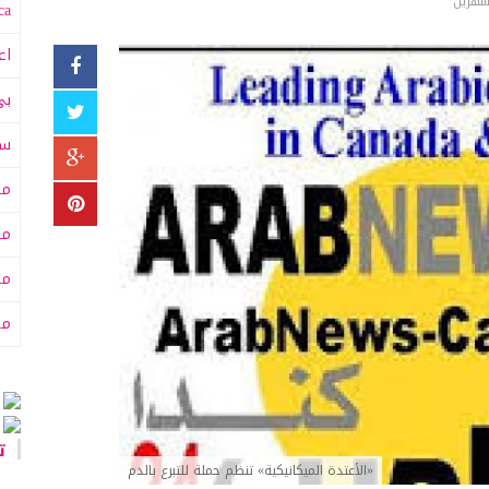
شهرين
a:
اع
بي
سى
مت
مت
مح
من
تا
«الأعتدة الميكانيكية» تنظم حملة للتبرع بالدم