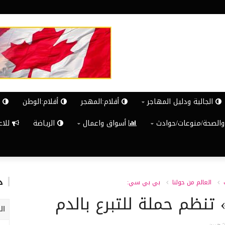
الجالية ودليل المهاجر
أقلام:المهجر
أقلام:الوطن
ش
والصحة/منوعات/حوادث
أسواق واعمال
الرياضة
للاعلان G
د
العالم من حولنا
بي بي سي:
 تنظم حملة للتبرع بالدم
ال