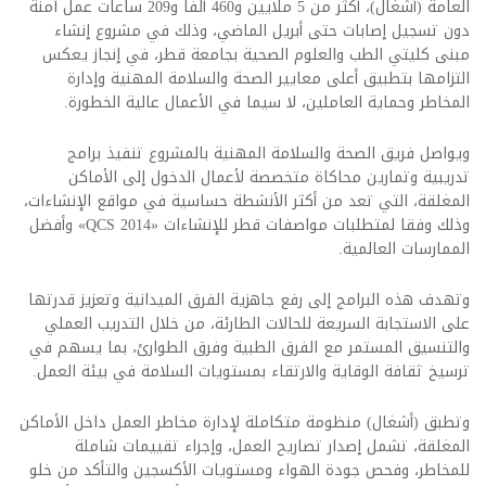
العامة (أشغال)، أكثر من 5 ملايين و460 ألفا و209 ساعات عمل آمنة
دون تسجيل إصابات حتى أبريل الماضي، وذلك في مشروع إنشاء
مبنى كليتي الطب والعلوم الصحية بجامعة قطر، في إنجاز يعكس
التزامها بتطبيق أعلى معايير الصحة والسلامة المهنية وإدارة
المخاطر وحماية العاملين، لا سيما في الأعمال عالية الخطورة.
ويواصل فريق الصحة والسلامة المهنية بالمشروع تنفيذ برامج
تدريبية وتمارين محاكاة متخصصة لأعمال الدخول إلى الأماكن
المغلقة، التي تعد من أكثر الأنشطة حساسية في مواقع الإنشاءات،
وذلك وفقا لمتطلبات مواصفات قطر للإنشاءات «QCS 2014» وأفضل
الممارسات العالمية.
وتهدف هذه البرامج إلى رفع جاهزية الفرق الميدانية وتعزيز قدرتها
على الاستجابة السريعة للحالات الطارئة، من خلال التدريب العملي
والتنسيق المستمر مع الفرق الطبية وفرق الطوارئ، بما يسهم في
ترسيخ ثقافة الوقاية والارتقاء بمستويات السلامة في بيئة العمل.
وتطبق (أشغال) منظومة متكاملة لإدارة مخاطر العمل داخل الأماكن
المغلقة، تشمل إصدار تصاريح العمل، وإجراء تقييمات شاملة
للمخاطر، وفحص جودة الهواء ومستويات الأكسجين والتأكد من خلو