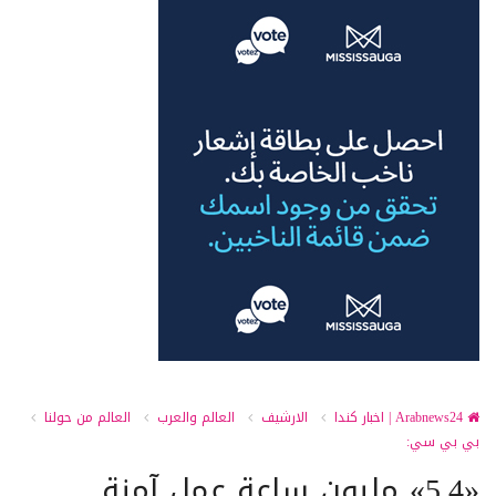
Arabnews24 | اخبار كندا
الارشيف
العالم والعرب
العالم من حولنا
بي بي سي:
«5.4» مليون ساعة عمل آمنة