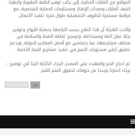
المواقع من الغازات الخطرة، إلى جانب توفير أنظمة التهوية وأجهزة
كشف الغازات ومعدات الإنقاذ ومستلزمات الحماية الشخصية، مع
مراقبة مستمرة للظروف التشغيلية طوال فترة تنفيذ الأعمال.
وأكدت الهيئة أن هذا النهج يجسد التزامها بحماية الأرواح وتوفير
بيئة عمل آمنة ومستدامة، وترسيخ ثقافة الصحة والسلامة في
مختلف مشاريعها، بما يتماشى مع أفضل المعايير الدولية، ويدعم
تحقيق أعلى مستويات التميز في تنفيذ مشاريع البنية التحتية.
تم ادراج الخبر والعهده على المصدر، الرجاء الكتابة الينا لاي توضبح -
برجاء اخبارنا بريديا عن خروقات لحقوق النشر للغير
لبنان
الكلمات الدلائليه