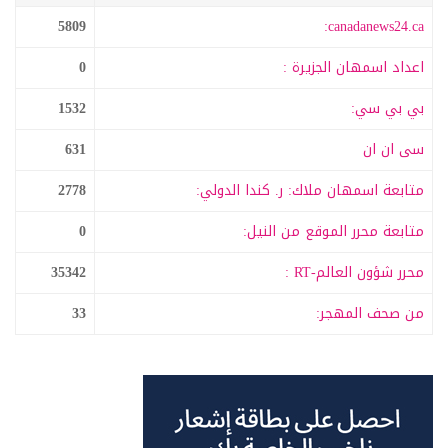
5809
canadanews24.ca:
اعداد اسمهان الجزيرة :
0
بي بي سي:
1532
سى ان ان
631
متابعة اسمهان ملاك: ر. كندا الدولي:
2778
متابعة محرر الموقع من النيل:
0
محرر شؤون العالم-RT :
35342
من صحف المهجر:
33