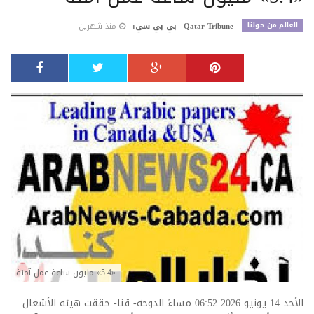
العالم من حولنا
Qatar Tribune
بي بي سي:
منذ شهرين
«5.4» مليون ساعة عمل آمنة
الأحد 14 يونيو 2026 06:52 مساءً الدوحة- قنا- حققت هيئة الأشغال