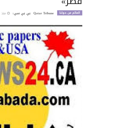
قطر»
العالم من حولنا
Qatar Tribune
بي بي سي:
منذ 