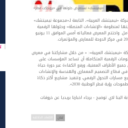
«نيميتشك» تستعرض حلولها في «بروجكت قطر»
06 مساءً استعرضت شركة «نيميتشك العربية»، التابعة لـ«مجموعة نيميتشك»
اركتها بمعرض «بروجكت قطر 2026» رؤيتها لمنظومة «الإنشاءات المتصلة» وحلولها الرقمية
الواسعة ، التي تغطي دورة حياة المشاريع بالكامل. واختتم المعرض فعالياته أمس الموافق 11 يونيو
تا
كة «نيميتشك العربية»: « من خلال مشاركتنا في معرض
مكن للمنظومات الرقمية المتكاملة أن تساعد المؤسسات على
ن جميع الأطراف المعنية، ورفع الكفاءة عبر دورة حياة
ًا في قطاع التصميم المعماري والهندسة والإنشاءات
 مسارات التحول الرقمي، وتنفيذ مشاريع أكثر ذكاءً
ات رؤية قطر الوطنية 2030».
ة الينا لاي توضبح - برجاء اخبارنا بريديا عن خروقات
لبنان
الكلمات الدلائليه