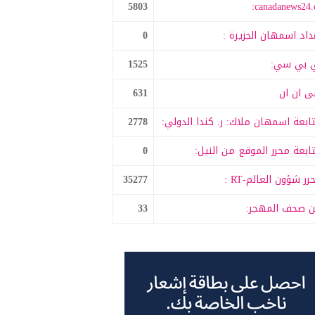
5803
canadanews24.c
داد اسمهان الجزيرة :
0
 بي سي:
1525
 ان ان
631
ابعة اسمهان ملاك: ر. كندا الدولي:
2778
ابعة محرر الموقع من النيل:
0
رر شؤون العالم-RT :
35277
 صحف المهجر:
33