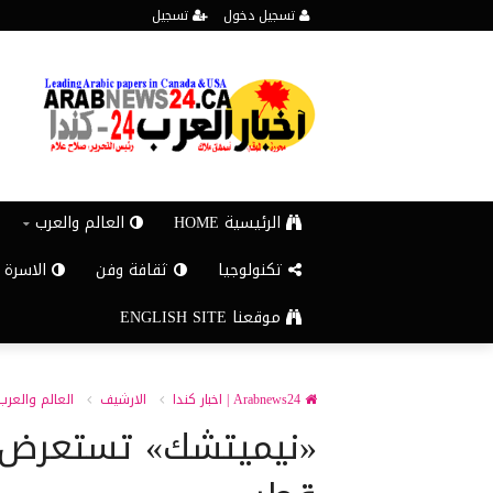
تسجيل دخول
تسجيل
الرئيسية HOME
العالم والعرب
تكنولوجيا
ثقافة وفن
الاسرة 
موقعنا ENGLISH SITE
Arabnews24 | اخبار كندا
الارشيف
العالم والعرب
«نيميتشك» تستعرض 