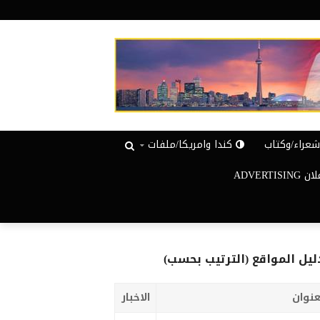
عراء/وكتاب
كندا وامريكا/ملفات
ADVERTISIN
ليل المواقع (الترتيب بحسب)
عنوان
الاخبار