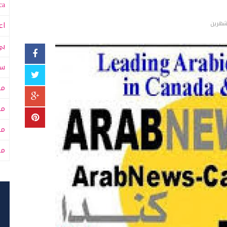
a:
شهرين
اع
بي
سى
مت
مت
مح
من