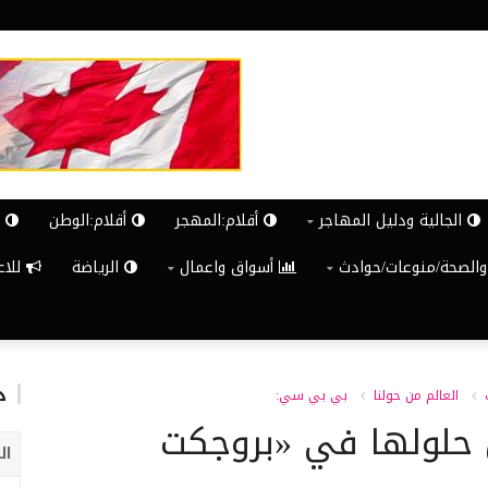
الجالية ودليل المهاجر
أقلام:المهجر
أقلام:الوطن
ش
والصحة/منوعات/حوادث
أسواق واعمال
الرياضة
للاعلان G
د
العالم من حولنا
بي بي سي:
حلولها في «بروجكت
ال