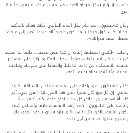
وأنه سائق رائع يدخل مرحلة الغروب في مسيرته وقد لا يفوز أبداً مرة
أخرى.
وقال هاميلتون: «بعد عام مثل العام الماضي، كانت هناك بالتأكيد
لحظات كنت أقول فيها (ربما يكون صحيحاً أنه عندما تصل إلى مرحلة
معينة، تفقد قدراتك)».
وأضاف: «لكنني استطعت إثبات أن هذا ليس صحيحاً... دائماً ما تمتلك
قدراتك، ولكن الأمر يتطلب جهداً. يتطلب المثابرة، والإيمان المستمر
بنفسك للاستفادة من ذاتك الداخلية والحفاظ على حيويتك ولياقتك
البدنية. وأنا أشعر بحالة بدنية رائعة».
وقال هاميلتون، الذي رافقه على المنصة مهندس السباقات كارلو
سانتي، إن كل فوز كان مميزاً «لكن هذا الفوز، هذا الفوز شيء آخر.
كنت أشاهد فيراري يحقق كل هذا النجاح عندما كنت أصغر سناً،
وأتابعه على التلفزيون... كنت أراقب الشاشات دائما وأتساءل كيف
يكون الشعور بالفوز بتلك السيارة (سيارة فيراري). وقد تحقق ذلك،
والجميع عملوا بجدية من أجل ذلك».
وجاء فوز اليوم بعد زخم تزايد تدريجياً، إذ احتل هاميلتون المركز الثالث