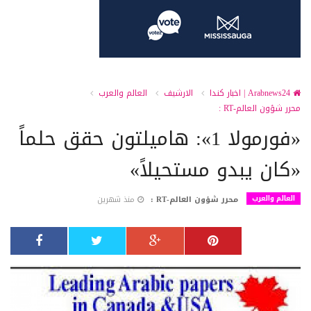
Arabnews24 | اخبار كندا
الارشيف
العالم والعرب
محرر شؤون العالم-RT :
«فورمولا 1»: هاميلتون حقق حلماً
«كان يبدو مستحيلاً»
العالم والعرب
محرر شؤون العالم-RT :
منذ شهرين