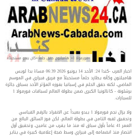
«فورمولا 1»: هاميلتون حقق حلماً «كان يبدو مستحيلاً»
اخبار العرب -كندا 24: الأحد 14 يونيو 2026 06:39 مساءً بدا لويس
هاميلتون وكأنه يطارد حلماً مستحيلاً مع فريق فيراري في الموسم
الماضي، لكنه حقق الحلم في إسبانيا بفوزه المؤثر الأحد بسباق جائزة
برشلونة - كاتالونيا الكبرى ضمن بطولة العالم لسباقات فورمولا 1
للسيارات.
ولا يزال نجم فورمولا 1 يبدو بعيداً عن الانفراد بالرقم القياسي
وتحقيق لقبه الثامن في بطولة العالم، لكن فوز السائق البالغ من
العمر 41 عاماً بأول سباق له منذ ما يقرب من عامين، وتحقيق أول
انتصار منذ انضمامه إلى فيراري وسط ضجة إعلامية كبيرة في يناير