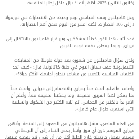
(كانون الثاني) 2025، أظهر أنه لا يزال داخل إطار المنافسة.
وعزز هاميلتون رقمه القياسي برفع رصيده من الانتصارات في فورمولا
1 إلى 106 انتصارات، لكنه اعتبر فوز اليوم ضمن أهم انتصاراته.
فقد أثبت هذا الفوز خطأ المشككين، وبرر قرار هاميلتون بالانتقال إلى
فيراري، وربما يعطي دفعة قوية للفريق.
ولدى سؤال هاميلتون عن شعوره بعد جولة طويلة من المقابلات
التليفزيونية عقب سباق اليوم في حلبة كاتالونيا، قال: «كيف تجد
الكلمات المناسبة للتعبير عن مشاعر تتجاوز أحلامك الأكثر جرأة؟».
وأضاف: «أتعلم، آمنت حقاً بقراري بالانضمام إلى فيراري. وآمنت حقاً
بما يمكن لهذا الفريق تحقيقه، وما يمكننا تحقيقه معاً. وأعلم أن
الأمر بدأ بالكثير من الحماس، ثم تلاه الكثير من الشكوك والسلبية
التي استمرت طوال عام كامل».
في العام الماضي، فشل هاميلتون في الصعود إلى المنصة، وأنهى
فيراري الموسم دون أي فوز. وأشار بعض النقاد إلى أن البريطاني
مستمر بفضل جاذبيته خارج الحلبة أكثر من أي شيء قد يفعله عليها،