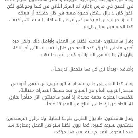
في الصين في مارس (آذار)، ثم المركز الثاني في كندا وموناكو، لكن
الفوز كان لا يزال يشكل خطوة صعبة في ظل حقيقة أن فريقه
السابق مرسيدس لم يخسر في أي من السباقات الستة التي أقيمت
هذا العام قبل سباق اليوم.
وقال هاميلتون: «قدمت الكثير من العمل، وأواصل ذلك، ولكن مرة
أخرى، منحني الفريق هذه الثقة من خلال التغييرات التي أجريناها،
والإيمان والثقة في القرارات والأمور التي طلبتها».
وأضاف: «وبدأنا نرى كل هذا يتحقق تدريجياً».
وجاء هذا الفوز، إلى جانب انسحاب سائق مرسيدس كيمي أنتونيلي
متصدر الترتيب العام من السباق بعد خمسة انتصارات متتالية،
لتكتسب البطولة دفعة جديدة، إذ أصبح هاميلتون الآن متأخراً بفارق
41 نقطة عن الإيطالي البالغ من العمر 19 عاماً.
وقال هاميلتون: «لا يزال الطريق طويلاً للغاية، ولا يزالون (مرسيدس)
يتمتعون بسرعة كبيرة، كما ترون. لكننا سنواصل العمل ومحاولة سد
هذه الفجوة. الأمر لم ينته بعد، هذا مؤكد».