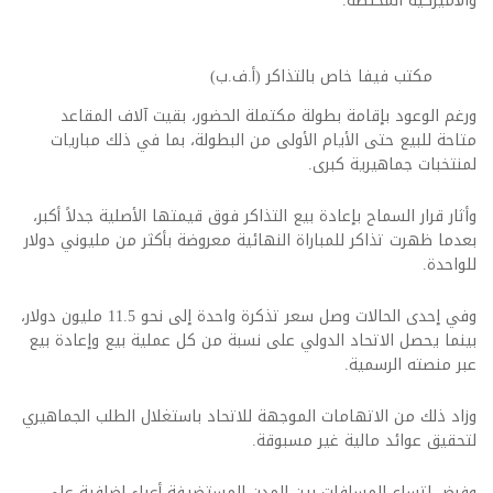
والأميركية المختصة.
مكتب فيفا خاص بالتذاكر (أ.ف.ب)
ورغم الوعود بإقامة بطولة مكتملة الحضور، بقيت آلاف المقاعد
متاحة للبيع حتى الأيام الأولى من البطولة، بما في ذلك مباريات
لمنتخبات جماهيرية كبرى.
وأثار قرار السماح بإعادة بيع التذاكر فوق قيمتها الأصلية جدلاً أكبر،
بعدما ظهرت تذاكر للمباراة النهائية معروضة بأكثر من مليوني دولار
للواحدة.
وفي إحدى الحالات وصل سعر تذكرة واحدة إلى نحو 11.5 مليون دولار،
بينما يحصل الاتحاد الدولي على نسبة من كل عملية بيع وإعادة بيع
عبر منصته الرسمية.
وزاد ذلك من الاتهامات الموجهة للاتحاد باستغلال الطلب الجماهيري
لتحقيق عوائد مالية غير مسبوقة.
وفرض اتساع المسافات بين المدن المستضيفة أعباء إضافية على