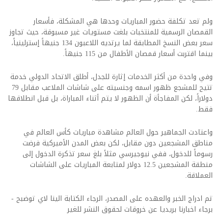
ولم تعد تكلفة حضور المباريات وحدها هي المشكلة، فأسعار
القمصان الرسمية للمنتخبات بلغت مستويات غير مسبوقة، حيث تجاوز
سعر بعض النسخ المطابقة لما يرتديه اللاعبون 134 جنيهاً إسترلينياً،
بينما اقتربت أسعار قمصان الأطفال من 115 جنيهاً.
وفي واحدة من أكثر الخدمات إثارة للجدل، أطلق الاتحاد الدولي خدمة
تتيح للمشجع ظهور اسمه وجنسيته على شاشات الملاعب مقابل 79
دولاراً، لكن المفاجأة أن الظهور لا يتم أثناء المباراة، بل قبل انطلاقها
فقط.
واعتادت الجماهير حول العالم مشاهدة مباريات كأس العالم في
مناطق المشجعين دون مقابل، لكن بعض المدن الأميركية فرضت
رسوماً للدخول، ففي نيوجيرسي مثلاً بلغ سعر تذكرة الدخول إلى
منطقة المشجعين 12.5 دولار لمتابعة المباريات على الشاشات
العملاقة.
تم ادراج الخبر والعهده على المصدر، الرجاء الكتابة الينا لاي توضبح -
برجاء اخبارنا بريديا عن خروقات لحقوق النشر للغير