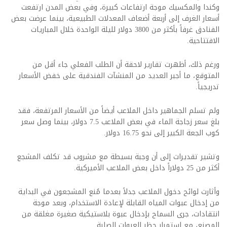
وكندا والمكسيك موجة ارتفاعات كبيرة، وفي بعض المدن ارتفعت
أسعار الغرف إلى أربعة أضعاف المعدلات الطبيعية، بينما عرضت بعض
الفنادق غرفاً بأكثر من 3800 دولار لليلة الواحدة خلال المباريات
الافتتاحية.
ورغم ذلك، أظهرت تقارير لاحقة أن الطلب الفعلي جاء أقل من
المتوقع، ما أجبر العديد من المنشآت الفندقية على خفض الأسعار
تدريجياً.
ولم تسلم الجماهير داخل الملاعب أيضاً من الأسعار المرتفعة، فقد
بلغ سعر زجاجة الماء في بعض الملاعب 7.5 دولار، بينما وصل سعر
كوب الجعة الكبير إلى نحو 16.75 دولار.
وتشير تقديرات إلى أن وجبة بسيطة مع مشروب قد تكلف المشجع
أكثر من 25 دولاراً داخل بعض الملاعب الأميركية.
وأثارت لوائح دخول الملاعب جدلاً بعدما مُنع المشجعون في البداية
من إدخال عبوات المياه القابلة لإعادة الاستخدام، وبعد موجة
انتقادات، جرى السماح بإدخال عبوة بلاستيكية صغيرة مغلقة من
المصنع، مع استمرار حظر العبوات الصلبة.