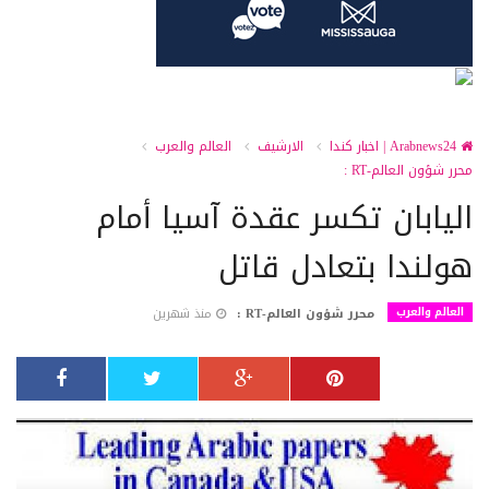
Arabnews24 | اخبار كندا
الارشيف
العالم والعرب
محرر شؤون العالم-RT :
اليابان تكسر عقدة آسيا أمام
هولندا بتعادل قاتل
العالم والعرب
محرر شؤون العالم-RT :
منذ شهرين