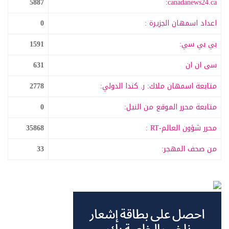
5887
canadanews24.ca:
اعداد اسمهان الجزيرة :
0
بي بي سي:
1591
سى ان ان
631
متابعة اسمهان ملاك: ر. كندا الدولي:
2778
متابعة محرر الموقع من النيل:
0
محرر شؤون العالم-RT :
35868
من صحف المهجر:
33