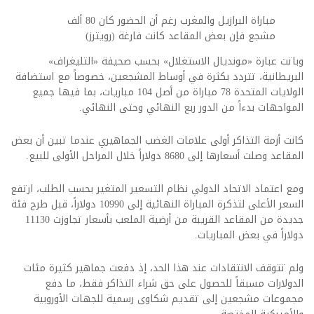
مباراة البرازيل والمغرب رغم أن الحضور كان 80 ألف
مشجع فإن بعض المقاعد كانت فارغة (رويترز)
وباتت عبارة «مونديال الاستغلال» بحسب صحيفة «التليغراف»
البريطانية، تتردد بكثرة في أوساط المشجعين، خصوصاً مع استضافة
الولايات المتحدة 78 مباراة من أصل 104 مباريات، بما فيها جميع
المواجهات بدءاً من الدور ربع النهائي وحتى النهائي.
كانت أزمة التذاكر أولى علامات الغضب الجماهيري عندما تبين أن بعض
المقاعد وصلت أسعارها إلى 8680 دولاراً خلال المراحل الأولى للبيع.
ومع اعتماد الاتحاد الدولي نظام التسعير المتغير بحسب الطلب، ارتفع
السعر الأعلى لتذكرة المباراة النهائية إلى 10990 دولاراً، قبل طرح فئة
جديدة من المقاعد القريبة من أرضية الملعب بأسعار تجاوزت 11130
دولاراً في بعض المباريات.
ولم تتوقف الانتقادات عند هذا الحد، إذ دفعت جماهير كثيرة مئات
الدولارات مسبقاً للحصول على حق شراء التذاكر فقط، ما دفع
مجموعات مشجعين إلى تقديم شكاوى رسمية للجهات الأوروبية