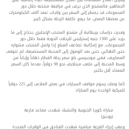
الجماهير، فالمشجع الذي يرغب في مرافقة منتخبه خلال دور
المجموعات قد يضطر إلى السفر بين ولايات تبعد آلاف الكيلومترات
عن بعضها البعض، ما يرفع تكلفة الرحلة بشكل كبير.
وقدرت دراسات بريطانية أن مشجع المنتخب الإنجليزي يحتاج إلى ما
يزيد على 1300 جنيه إسترليني للرحلات الجوية فقط خلال دور
المجموعات، مع إمكانية تضاعف المبلغ إذا واصل المنتخب مشواره
حتى النهائي، حتى بعد الوصول إلى المدينة المستضيفة، لم تتوقف
المصاريف، ففي نيوجيرسي بلغ سعر رحلة القطار ذهاباً وإياباً من
وسط المدينة إلى ملعب ميتلايف نحو 98 دولاراً، بعدما كان السعر
المعتاد أقل بكثير.
كما وصلت رسوم مواقف السيارات في بعض الملاعب إلى 225 دولاراً
للمركبة الواحدة يوم المباراة.
مباراة كوريا الجنوبية والتشيك شهدت مقاعد فارغة
(رويترز)
وعقب إجراء القرعة مباشرة شهدت الفنادق في الولايات المتحدة