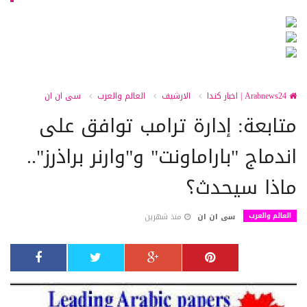
Arabnews24 | اخبار كندا
الارشيف
العالم والعرب
سى ان ان
متابعة: إدارة ترامب توافق على
اندماج "باراماونت" و"وارنر براذرز"..
ماذا سيحدث؟
العالم والعرب
سى ان ان
منذ شهرين