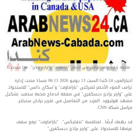
متابعة: إدارة ترامب توافق على اندماج "باراماونت" و"وارنر براذرز".. ماذا سيحدث؟
اخبارالعرب 24-كندا:السبت 13 يونيو 2026 06:13 مساءً منحت إدارة
ترامب الضوء الأخضر لشركتي "باراماونت" و"سكاي دانس" للاستحواذ
على "وارنر براذرز ديسكفري" في صفقة اندماج ضخمة ستعيد تشكيل
مشهد هوليوود. المزيد من التفاصيل في تقرير برايان ستيلتر،
مراسل شبكة CNN.
قد يهمك أيضًا..
لمنافسة "نتفليكس".. "باراماونت" ترفع سقف
عرضها للاستحواذ على "وارنر براذرز ديسكفري"