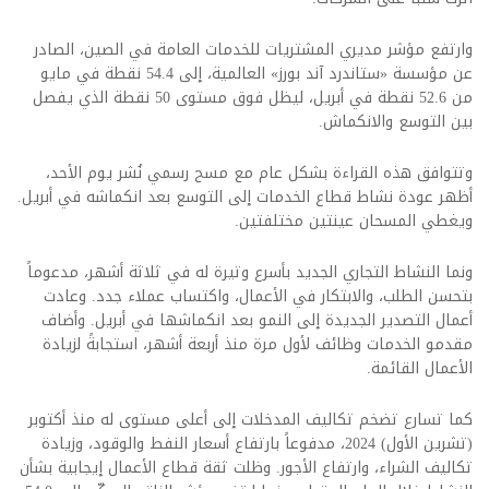
وارتفع مؤشر مديري المشتريات للخدمات العامة في الصين، الصادر
عن مؤسسة «ستاندرد آند بورز» العالمية، إلى 54.4 نقطة في مايو
من 52.6 نقطة في أبريل، ليظل فوق مستوى 50 نقطة الذي يفصل
بين التوسع والانكماش.
وتتوافق هذه القراءة بشكل عام مع مسح رسمي نُشر يوم الأحد،
أظهر عودة نشاط قطاع الخدمات إلى التوسع بعد انكماشه في أبريل.
ويغطي المسحان عينتين مختلفتين.
ونما النشاط التجاري الجديد بأسرع وتيرة له في ثلاثة أشهر، مدعوماً
بتحسن الطلب، والابتكار في الأعمال، واكتساب عملاء جدد. وعادت
أعمال التصدير الجديدة إلى النمو بعد انكماشها في أبريل. وأضاف
مقدمو الخدمات وظائف لأول مرة منذ أربعة أشهر، استجابةً لزيادة
الأعمال القائمة.
كما تسارع تضخم تكاليف المدخلات إلى أعلى مستوى له منذ أكتوبر
(تشرين الأول) 2024، مدفوعاً بارتفاع أسعار النفط والوقود، وزيادة
تكاليف الشراء، وارتفاع الأجور. وظلت ثقة قطاع الأعمال إيجابية بشأن