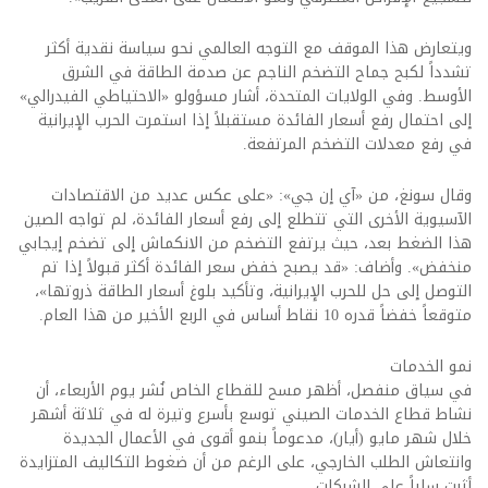
ويتعارض هذا الموقف مع التوجه العالمي نحو سياسة نقدية أكثر
تشدداً لكبح جماح التضخم الناجم عن صدمة الطاقة في الشرق
الأوسط. وفي الولايات المتحدة، أشار مسؤولو «الاحتياطي الفيدرالي»
إلى احتمال رفع أسعار الفائدة مستقبلاً إذا استمرت الحرب الإيرانية
في رفع معدلات التضخم المرتفعة.
وقال سونغ، من «آي إن جي»: «على عكس عديد من الاقتصادات
الآسيوية الأخرى التي تتطلع إلى رفع أسعار الفائدة، لم تواجه الصين
هذا الضغط بعد، حيث يرتفع التضخم من الانكماش إلى تضخم إيجابي
منخفض». وأضاف: «قد يصبح خفض سعر الفائدة أكثر قبولاً إذا تم
التوصل إلى حل للحرب الإيرانية، وتأكيد بلوغ أسعار الطاقة ذروتها»،
متوقعاً خفضاً قدره 10 نقاط أساس في الربع الأخير من هذا العام.
نمو الخدمات
في سياق منفصل، أظهر مسح للقطاع الخاص نُشر يوم الأربعاء، أن
نشاط قطاع الخدمات الصيني توسع بأسرع وتيرة له في ثلاثة أشهر
خلال شهر مايو (أيار)، مدعوماً بنمو أقوى في الأعمال الجديدة
وانتعاش الطلب الخارجي، على الرغم من أن ضغوط التكاليف المتزايدة
أثرت سلباً على الشركات.