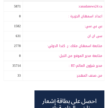
5871
canadanews24.ca:
اعداد اسمهان الجزيرة :
0
بي بي سي:
1582
سى ان ان
631
متابعة اسمهان ملاك: ر. كندا الدولي:
2778
متابعة محرر الموقع من النيل:
0
محرر شؤون العالم-RT :
35714
من صحف المهجر:
33