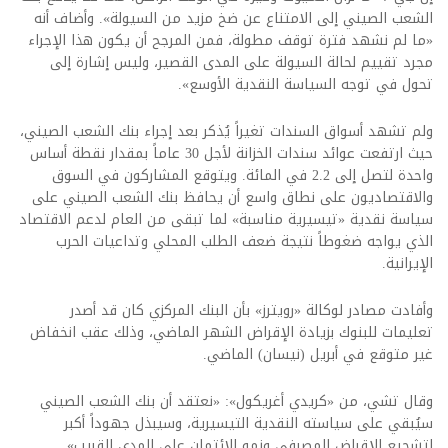
الشعب الصيني إلى الامتناع عن ضخ مزيد من السيولة». وأضاف أنه
«ما لم نشهد فترة توقف مطولة، فمن المرجح أن يكون هذا الإجراء
مجرد تقييم لحالة السيولة على المدى القصير، وليس إشارة إلى
تحول في توجه السياسة النقدية الأوسع».
ولم تشهد أسواق السندات تغيراً يُذكر بعد إجراء بنك الشعب الصيني،
حيث ارتفعت عوائد سندات الخزانة لأجل 30 عاماً بمقدار نقطة أساس
واحدة لتصل إلى 2.2 في المائة. ويتوقع المشاركون في السوق
والاقتصاديون على نطاق واسع أن يحافظ بنك الشعب الصيني على
سياسة نقدية «تيسيرية مناسبة» لما تبقى من العام لدعم الاقتصاد
الذي يواجه ضغوطاً نتيجة ضعف الطلب المحلي وتداعيات الحرب
الإيرانية.
وأفادت مصادر لوكالة «رويترز» بأن البنك المركزي كان قد أصدر
تعليمات للبنوك بزيادة الإقراض الشهر الماضي، وذلك عقب انخفاض
غير متوقع في أبريل (نيسان) الماضي.
وقال تشي، من «كريدي أغريكول»: «نعتقد أن بنك الشعب الصيني
سيُبقي على سياسته النقدية التيسيرية، وسيبذل جهوداً أكبر
لتشجيع الإقراض المصرفي ونمو الائتمان على المدى القريب».