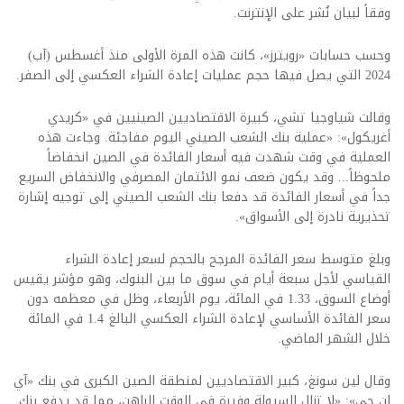
وفقاً لبيان نُشر على الإنترنت.
وحسب حسابات «رويترز»، كانت هذه المرة الأولى منذ أغسطس (آب)
2024 التي يصل فيها حجم عمليات إعادة الشراء العكسي إلى الصفر.
وقالت شياوجيا تشي، كبيرة الاقتصاديين الصينيين في «كريدي
أغريكول»: «عملية بنك الشعب الصيني اليوم مفاجئة. وجاءت هذه
العملية في وقت شهدت فيه أسعار الفائدة في الصين انخفاضاً
ملحوظاً... وقد يكون ضعف نمو الائتمان المصرفي والانخفاض السريع
جداً في أسعار الفائدة قد دفعا بنك الشعب الصيني إلى توجيه إشارة
تحذيرية نادرة إلى الأسواق».
وبلغ متوسط سعر الفائدة المرجح بالحجم لسعر إعادة الشراء
القياسي لأجل سبعة أيام في سوق ما بين البنوك، وهو مؤشر يقيس
أوضاع السوق، 1.33 في المائة، يوم الأربعاء، وظل في معظمه دون
سعر الفائدة الأساسي لإعادة الشراء العكسي البالغ 1.4 في المائة
خلال الشهر الماضي.
وقال لين سونغ، كبير الاقتصاديين لمنطقة الصين الكبرى في بنك «آي
إن جي»: «لا تزال السيولة وفيرة في الوقت الراهن، مما قد يدفع بنك