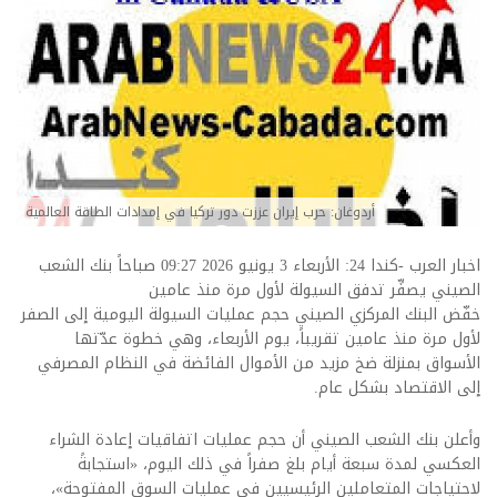
أردوغان: حرب إيران عززت دور تركيا في إمدادات الطاقة العالمية
اخبار العرب -كندا 24: الأربعاء 3 يونيو 2026 09:27 صباحاً بنك الشعب
الصيني يصفِّر تدفق السيولة لأول مرة منذ عامين
خفّض البنك المركزي الصيني حجم عمليات السيولة اليومية إلى الصفر
لأول مرة منذ عامين تقريباً، يوم الأربعاء، وهي خطوة عدّتها
الأسواق بمنزلة ضخ مزيد من الأموال الفائضة في النظام المصرفي
إلى الاقتصاد بشكل عام.
وأعلن بنك الشعب الصيني أن حجم عمليات اتفاقيات إعادة الشراء
العكسي لمدة سبعة أيام بلغ صفراً في ذلك اليوم، «استجابةً
لاحتياجات المتعاملين الرئيسيين في عمليات السوق المفتوحة»،