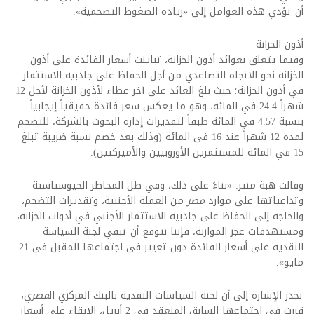
أن تؤدي هذه العوامل إلى «زيادة الضغوط التضخمية».
أذون الخزانة
وفيما يتعلق بعوائد أذون الخزانة، تباينت أسعار الفائدة على أذون
الخزانة نحو الاتجاه التصاعدي من أجل الحفاظ على جاذبية الاستثمار
في أذون الخزانة؛ حيث بلغ العائد على آخر عطاء لأذون الخزانة لأجل 12
شهراً 24.4 في المائة، وهو ما يعكس سعر فائدة حقيقياً إيجابياً
بنسبة 4.57 في المائة طبقاً لتقديرات إدارة البحوث بالشركة، للتضخم
لمدة 12 شهراً عند 16 في المائة (وذلك بعد خصم نسبة ضريبة تبلغ
15 في المائة للمستثمرين الأوروبيين والأميركيين).
وقالت هبة منير: «بناءً على ذلك، وفي ظل المخاطر الجيوسياسية
وتداعياتها على موارد
مصر
من العملة الأجنبية، وتقديرات التضخم،
والحاجة إلى الحفاظ على جاذبية الاستثمار الأجنبي في أدوات الخزانة،
ومستهدفات عجز الموازنة، فإننا نتوقع أن تبقي لجنة السياسة
النقدية على أسعار الفائدة دون تغيير في اجتماعها المقبل في 21
مايو».
تجدر الإشارة إلى أن لجنة السياسات النقدية بالبنك المركزي ال
مصر
ي،
قررت في اجتماعها السابق المنعقد في 2 أبريل، الإبقاء على أسعار