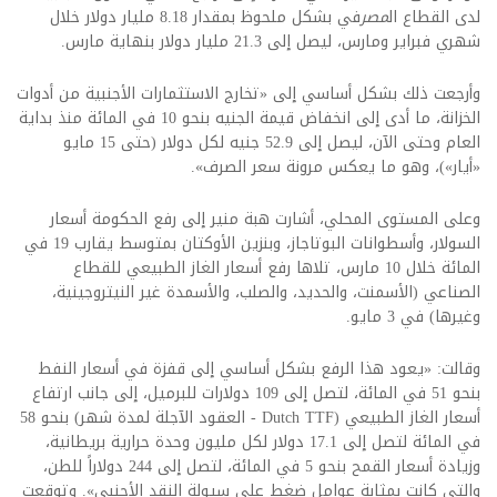
لدى القطاع ال
مصر
في بشكل ملحوظ بمقدار 8.18 مليار دولار خلال
شهري فبراير ومارس، ليصل إلى 21.3 مليار دولار بنهاية مارس.
وأرجعت ذلك بشكل أساسي إلى «تخارج الاستثمارات الأجنبية من أدوات
الخزانة، ما أدى إلى انخفاض قيمة الجنيه بنحو 10 في المائة منذ بداية
العام وحتى الآن، ليصل إلى 52.9 جنيه لكل دولار (حتى 15 مايو
«أيار»)، وهو ما يعكس مرونة سعر الصرف».
وعلى المستوى المحلي، أشارت هبة منير إلى رفع الحكومة أسعار
السولار، وأسطوانات البوتاجاز، وبنزين الأوكتان بمتوسط يقارب 19 في
المائة خلال 10 مارس، تلاها رفع أسعار الغاز الطبيعي للقطاع
الصناعي (الأسمنت، والحديد، والصلب، والأسمدة غير النيتروجينية،
وغيرها) في 3 مايو.
وقالت: «يعود هذا الرفع بشكل أساسي إلى قفزة في أسعار النفط
بنحو 51 في المائة، لتصل إلى 109 دولارات للبرميل، إلى جانب ارتفاع
أسعار الغاز الطبيعي (Dutch TTF - العقود الآجلة لمدة شهر) بنحو 58
في المائة لتصل إلى 17.1 دولار لكل مليون وحدة حرارية بريطانية،
وزيادة أسعار القمح بنحو 5 في المائة، لتصل إلى 244 دولاراً للطن،
والتي كانت بمثابة عوامل ضغط على سيولة النقد الأجنبي». وتوقعت