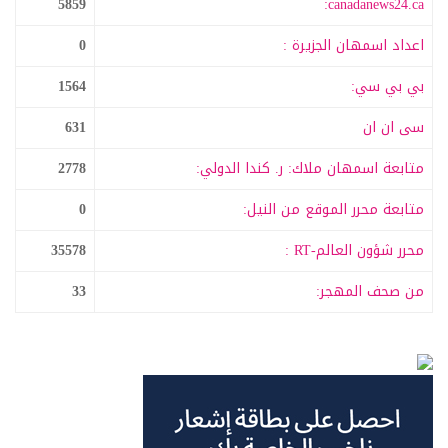
5859
canadanews24.ca:
اعداد اسمهان الجزيرة :
0
بي بي سي:
1564
سى ان ان
631
متابعة اسمهان ملاك: ر. كندا الدولي:
2778
متابعة محرر الموقع من النيل:
0
محرر شؤون العالم-RT :
35578
من صحف المهجر:
33