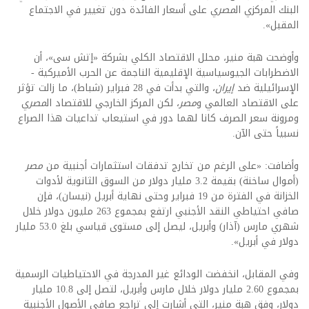
البنك المركزي ال
مصر
ي على أسعار الفائدة دون تغيير في الاجتماع
المقبل».
وأوضحت هبة منير، محلل الاقتصاد الكلي بشركة «إتش سى»، أن
الاضطرابات الجيوسياسية الإقليمية الناجمة عن الحرب الأميركية -
الإسرائيلية ضد
إيران
، والتي بدأت في 28 فبراير (شباط)، ما زالت تؤثر
على الاقتصاد العالمي و
مصر
، لكن المركز الخارجي للاقتصاد ال
مصر
ي
ومرونة سعر الصرف كانا لهما دور في استيعاب تداعيات هذا الصراع
نسبياً حتى الآن.
وأضافت: «على الرغم من تخارج تدفقات استثمارات أجنبية من
مصر
(أموال ساخنة) بقيمة 3.2 مليار دولار من السوق الثانوية لأدوات
الخزانة في الفترة من 19 فبراير وحتى نهاية أبريل (نيسان)، فإن
صافي احتياطي النقد الأجنبي ارتفع بمجموع 263 مليون دولار خلال
شهري مارس (آذار) وأبريل، ليصل إلى مستوى قياسي بلغ 53.0 مليار
دولار في أبريل».
وفي المقابل، انخفضت الودائع غير المدرجة في الاحتياطيات الرسمية
بمجموع 2.60 مليار دولار خلال مارس وأبريل، لتصل إلى 10.8 مليار
دولار، وفق هبة منير، التي أشارت إلى تراجع صافي الأصول الأجنبية