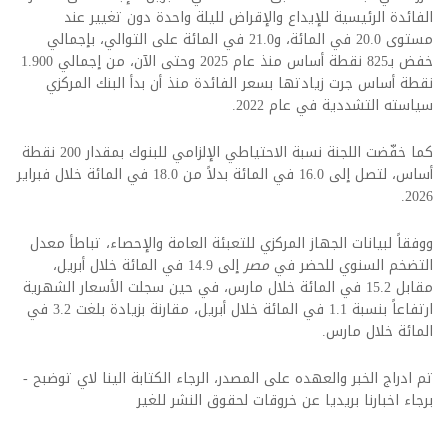
الفائدة الرئيسية للإيداع والإقراض لليلة واحدة دون تغيير عند
مستوى 20.0 في المائة، و21.0 في المائة على التوالي، بإجمالي
خفض بـ825 نقطة أساس منذ عام 2025 وحتى الآن، من إجمالي 1.900
نقطة أساس جرت زيادتها بسعر الفائدة منذ أن بدأ البنك المركزي
سياسته التشددية في عام 2022.
كما خفّضت اللجنة نسبة الاحتياطي الإلزامي للبنوك بمقدار 200 نقطة
أساس، لتصل إلى 16.0 في المائة بدلاً من 18.0 في المائة خلال فبراير
2026.
ووفقاً لبيانات الجهاز المركزي للتعبئة العامة والإحصاء، تباطأ معدل
التضخم السنوي للحضر في
مصر
إلى 14.9 في المائة خلال أبريل،
مقابل 15.2 في المائة خلال مارس، في حين سجلت الأسعار الشهرية
ارتفاعاً بنسبة 1.1 في المائة خلال أبريل، مقارنة بزيادة بلغت 3.2 في
المائة خلال مارس.
تم ادراج الخبر والعهده على المصدر، الرجاء الكتابة الينا لاي توضبح -
برجاء اخبارنا بريديا عن خروقات لحقوق النشر للغير