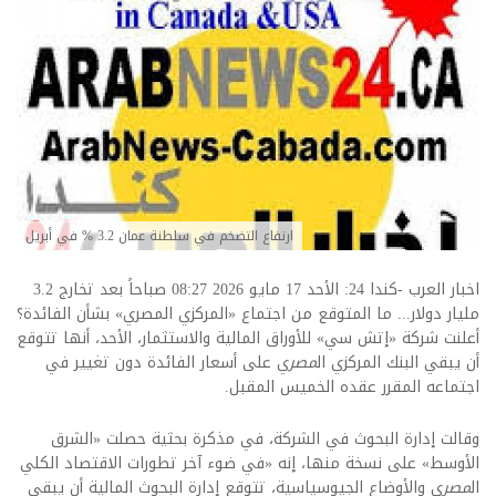
ارتفاع التضخم في سلطنة عمان 3.2 % في أبريل
اخبار العرب -كندا 24: الأحد 17 مايو 2026 08:27 صباحاً بعد تخارج 3.2
مليار دولار... ما المتوقع من اجتماع «المركزي المصري» بشأن الفائدة؟
أعلنت شركة «إتش سي» للأوراق المالية والاستثمار، الأحد، أنها تتوقع
أن يبقي البنك المركزي ال
مصر
ي على أسعار الفائدة دون تغيير في
اجتماعه المقرر عقده الخميس المقبل.
وقالت إدارة البحوث في الشركة، في مذكرة بحثية حصلت «الشرق
الأوسط» على نسخة منها، إنه «في ضوء آخر تطورات الاقتصاد الكلي
ال
مصر
ي والأوضاع الجيوسياسية، تتوقع إدارة البحوث المالية أن يبقي