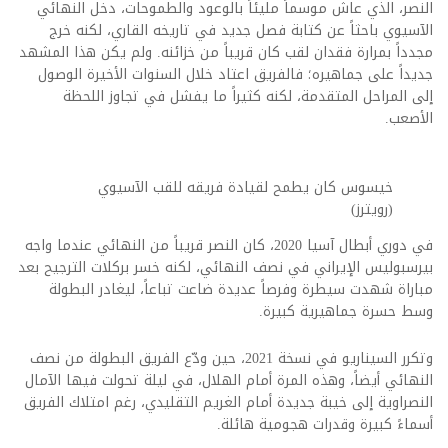
النصر، الذي عاش موسماً مليئاً بالوعود والطموحات، دخل النهائي
الآسيوي باحثاً عن كتابة فصل جديد في تاريخه القاري، لكنه خرج
مجدداً بمرارة فقدان لقب كان قريباً من خزائنه. ولم يكن هذا المشهد
جديداً على جماهيره؛ فالفريق اعتاد خلال السنوات الأخيرة الوصول
إلى المراحل المتقدمة، لكنه كثيراً ما يفشل في تجاوز اللحظة
الأصعب.
خيسوس كان يطمح لقيادة فريقه للقب الآسيوي
(رويترز)
في دوري أبطال آسيا 2020، كان النصر قريباً من النهائي عندما واجه
بيرسبوليس الإيراني في نصف النهائي، لكنه خسر بركلات الترجيح بعد
مباراة شهدت سيطرة وفرصاً عديدة ضاعت تباعاً، ليغادر البطولة
وسط حسرة جماهيرية كبيرة.
وتكرر السيناريو في نسخة 2021، حين ودّع الفريق البطولة من نصف
النهائي أيضاً، وهذه المرة أمام الهلال، في ليلة تحولت فيها الآمال
النصراوية إلى خيبة جديدة أمام الغريم التقليدي، رغم امتلاك الفريق
أسماءً كبيرة وقدرات هجومية هائلة.