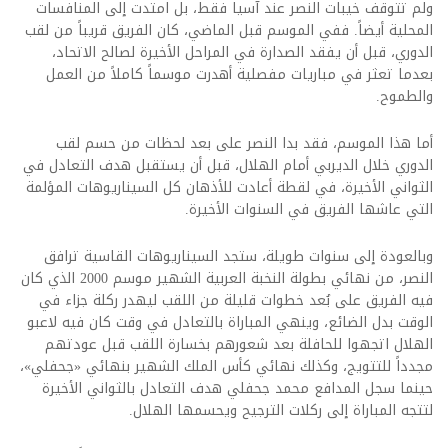
ولم تتوقف خيبات النصر عند آسيا فقط، بل امتدت إلى المنافسات
المحلية أيضاً. ففي الموسم قبل الماضي، كان الفريق قريباً من لقب
الدوري، قبل أن يفقد الصدارة في المراحل الأخيرة لصالح الاتحاد،
بعدما تعثر في مباريات مفصلية أهدرت موسماً كاملاً من العمل
والطموح.
أما هذا الموسم، فقد بدا النصر على بعد لحظات من حسم لقب
الدوري خلال الديربي أمام الهلال، قبل أن يستقبل هدف التعادل في
الثواني الأخيرة، في لقطة أعادت للأذهان كل السيناريوهات المؤلمة
التي عاشها الفريق في السنوات الأخيرة.
وبالعودة إلى سنوات طويلة، ستجد السيناريوهات القاسية ترافق
النصر، من نهائي بطولة النخبة العربية الشهير موسم 2000 الذي كان
فيه الفريق على بُعد خطوات قليلة من اللقب ليهدر ركلة جزاء في
الوقت بدل الضائع، وينهي المباراة بالتعادل في وقت كان فيه لاعبو
الهلال اتجهوا للحافلة بعد شعورهم بخسارة اللقب قبل عودتهم
مجدداً للتتويج، وكذلك نهائي كأس الملك الشهير بنهائي «جحفلي»،
حينما سجل المدافع محمد جحفلي هدف التعادل بالثواني الأخيرة
لتتجه المباراة إلى ركلات الترجيح ويحسمها الهلال.