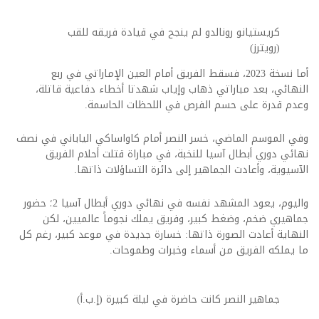
كريستيانو رونالدو لم ينجح في قيادة فريقه للقب
(رويترز)
أما نسخة 2023، فسقط الفريق أمام العين الإماراتي في ربع
النهائي، بعد مباراتي ذهاب وإياب شهدتا أخطاء دفاعية قاتلة،
وعدم قدرة على حسم الفرص في اللحظات الحاسمة.
وفي الموسم الماضي، خسر النصر أمام كاواساكي الياباني في نصف
نهائي دوري أبطال آسيا للنخبة، في مباراة قتلت أحلام الفريق
الآسيوية، وأعادت الجماهير إلى دائرة التساؤلات ذاتها.
واليوم، يعود المشهد نفسه في نهائي دوري أبطال آسيا 2؛ حضور
جماهيري ضخم، وضغط كبير، وفريق يملك نجوماً عالميين، لكن
النهاية أعادت الصورة ذاتها: خسارة جديدة في موعد كبير، رغم كل
ما يملكه الفريق من أسماء وخبرات وطموحات.
جماهير النصر كانت حاضرة في ليلة كبيرة (إ.ب.أ)