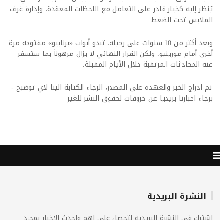
يُنظر إليه كخيار قادر على التعامل مع اللحظات المعقدة، وإدارة غرف
الملابس تحت الضغط.
وبعد أكثر من 10 سنوات على رحيله، تبدو أبواب «برنابيو» مفتوحة مرة
أخرى أمام مورينيو، ولكن القرار النهائي لا يزال مرهوناً بما ستسفر
عنه المحادثات المرتقبة خلال الأيام المقبلة.
تم ادراج الخبر والعهده على المصدر، الرجاء الكتابة الينا لاي توضبح -
برجاء اخبارنا بريديا عن خروقات لحقوق النشر للغير
النشرة البريدية
اشترك فى النشرة البريدية لتحصل على اهم واحدث الاخبار بمجرد