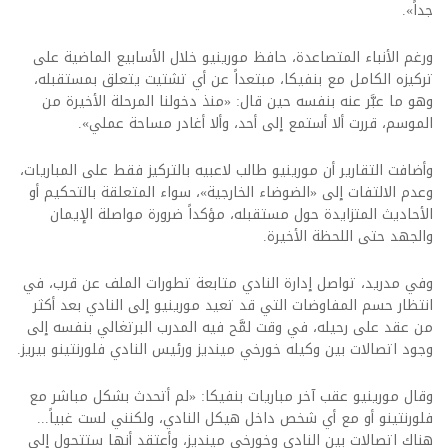
جداً».
ورغم الأنباء المتصاعدة، حافظ مورينيو خلال الأسابيع الماضية على
تركيزه الكامل مع بنفيكا، مبتعداً عن أي تشتيت يتعلق بمستقبله،
وهو ما عبَّر عنه بنفسه حين قال: «منذ دخولنا المرحلة الأخيرة من
الموسم، قررت ألا أستمع إلى أحد، وألا أغادر مساحة عملي».
وأضافت التقارير أن مورينيو طالب لاعبيه بالتركيز فقط على المباريات،
وعدم الالتفات إلى «الضوضاء الخارجية»، سواء المتعلقة بالتحكيم أو
الأحاديث المتزايدة حول مستقبله، مؤكداً ضرورة مواصلة الإيمان
والجهد حتى اللحظة الأخيرة.
وفي مدريد، تواصل إدارة النادي متابعة تطورات الملف عن قرب، في
انتظار حسم المفاوضات التي قد تعيد مورينيو إلى النادي بعد أكثر
من عقد على رحيله، في وقت لمَّح فيه المدرب البرتغالي بنفسه إلى
وجود اتصالات بين وكيله خورخي مينديز ورئيس النادي فلورنتينو بيريز.
وقال مورينيو عقب آخر مباريات بنفيكا: «لم أتحدث بشكل مباشر مع
فلورنتينو أو مع أي شخص داخل هيكل النادي، ولكنني لست غبياً...
هناك اتصالات بين النادي وخورخي مينديز، وأعتقد أنها ستتحول إلى