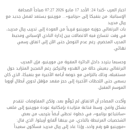
اخبار العرب -كندا 24: الأحد 17 مايو 2026 07:27 صباحاً الصحافة
الإسبانية: من بنفيكا إلى «برنابيو»... مورينيو يستعد لفصل جديد مع
ريال مدريد
بات البرتغالي جوزيه مورينيو قريباً من العودة إلى تدريب ريال مدريد،
في وقت تتسارع فيه الاتصالات بين إدارة النادي الإسباني ومحيط
المدرب المخضرم، رغم عدم التوصل حتى الآن إلى اتفاق رسمي
نهائي.
وحسبما يتردد داخل الدائرة المقربة من مورينيو، فإن المدرب
البرتغالي يعيش حالة من الهدوء والتركيز، رغم الضجيج المتزايد حول
مستقبله، وذلك بالتزامن مع خوضه أيامه الأخيرة مع بنفيكا، الذي كان
يسعى حتى اللحظات الأخيرة إلى حجز مقعد مؤهل لدوري أبطال أوروبا
الموسم المقبل.
وأكدت المصادر أن الاتفاق لم يُوقَّع بعد، ولكن المفاوضات تتقدم
بشكل واضح، وسط قناعة متزايدة بإمكانية عودة مورينيو إلى ملعب
«سانتياغو برنابيو»، في خطوة تحظى أيضاً بترحيب من بعض
الشخصيات المرتبطة بالنادي، من بينها ألفارو أربيلوا، الذي قال:
«مورينيو هو رقم واحد، وإذا عاد إلى ريال مدريد فسأكون سعيداً