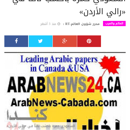
«رالي الأردن»
العالم والعرب
محرر شؤون العالم-RT :
منذ 3 أشهر
السعودي حمزة باخشب ثالثاً في «رالي الأردن»