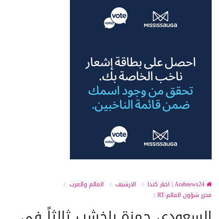
Arabnews24 | اخبار كندا
الارشيف
العالم والعرب
محرر شؤون العالم-RT :
السعودي حمزة باخشب ثالثاً في