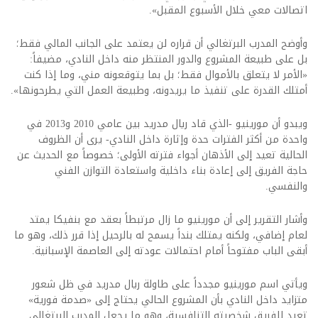
اتصالات معي خلال الأسبوع المقبل».
وأوضح المدرب البرتغالي أن قراره لن يعتمد على الجانب المالي فقط؛
بل على طبيعة المشروع والدور المنتظر منه داخل النادي، مضيفاً:
«الأمر لا يتعلق بالأموال فقط؛ بل بما يتوقعونه مني، وما إذا كنت
أمتلك القدرة على تنفيذ ما يريدونه، وطبيعة العمل التي يطرحونها».
ويبدو أن مورينيو -الذي قاد ريال مدريد بين عامي 2010 و2013 في
واحدة من أكثر الفترات حدة وإثارة داخل النادي- يرى أن الظروف
الحالية تعيد إلى الأذهان أجواء فترته الأولى؛ خصوصاً مع الحديث عن
حاجة الفريق إلى إعادة بناء داخلية واستعادة التوازن الفني
والنفسي.
وأشار التقرير إلى أن مورينيو ما زال مرتبطاً بعقد مع بنفيكا يمتد
لعام إضافي، ولكنه يمتلك بنداً يسمح له بالرحيل إذا قرر ذلك، وهو ما
أبقى الباب مفتوحاً أمام احتمالات عودته إلى العاصمة الإسبانية.
ويأتي اسم مورينيو مجدداً على طاولة ريال مدريد في ظل شعور
متزايد داخل النادي بأن المشروع الحالي يحتاج إلى «صدمة فورية»
تعيد للفريق شخصيته التنافسية، وهو ما يجعل المدرب البرتغالي