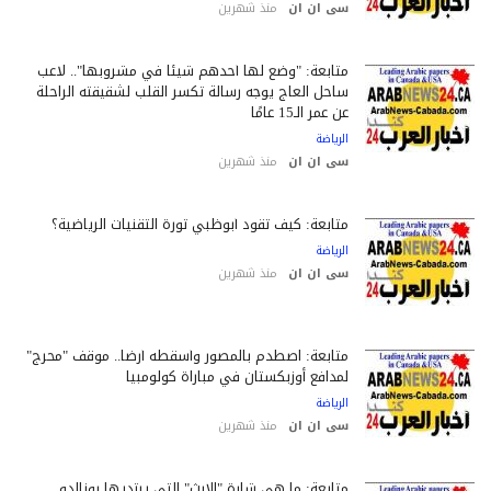
سى ان ان
منذ شهرين
متابعة: "وضع لها أحدهم شيئًا في مشروبها".. لاعب
ساحل العاج يوجه رسالة تكسر القلب لشقيقته الراحلة
عن عمر الـ15 عامًا
الرياضة
سى ان ان
منذ شهرين
متابعة: كيف تقود أبوظبي ثورة التقنيات الرياضية؟
الرياضة
سى ان ان
منذ شهرين
متابعة: اصطدم بالمصور وأسقطه أرضاً.. موقف "محرج"
لمدافع أوزبكستان في مباراة كولومبيا
الرياضة
سى ان ان
منذ شهرين
متابعة: ما هي شارة "الإرث" التي يرتديها رونالدو