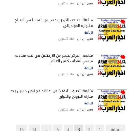
سى ان ان
منذ شهرين
متابعة: منتخب الأردن يخسر من النمسا في افتتاح
مشواره المونديالي
الرياضة
سى ان ان
منذ شهرين
متابعة: الجزائر تخسر من الأرجنتين في ليلة معادلة
ميسي لهداف كأس العالم
الرياضة
سى ان ان
منذ شهرين
متابعة: تصرف "لافت" من هالاند مع أيمن حسين بعد
مباراة النرويج والعراق
الرياضة
سى ان ان
منذ شهرين
السابق
1
2
3
4
5
...
14
15