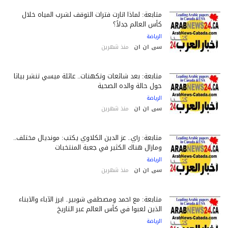
متابعة: لماذا أثارت فترات التوقف لشرب المياه خلال
كأس العالم جدلاً؟
الرياضة
سى ان ان
منذ شهرين
متابعة: بعد شائعات وتكهنات.. عائلة ميسي تنشر بيانًا
حول حالة والده الصحية
الرياضة
سى ان ان
منذ شهرين
متابعة: رأي.. عز الدين الكلاوي يكتب: مونديال مختلف..
ومازال هناك الكثير في جعبة المنتخبات
الرياضة
سى ان ان
منذ شهرين
متابعة: مع أحمد ومصطفى شوبير.. أبرز الآباء والأبناء
الذين لعبوا في كأس العالم عبر التاريخ
الرياضة