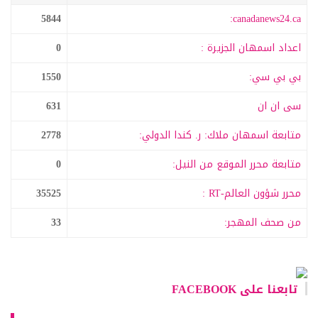
5844
canadanews24.ca:
اعداد اسمهان الجزيرة :
0
بي بي سي:
1550
سى ان ان
631
متابعة اسمهان ملاك: ر. كندا الدولي:
2778
متابعة محرر الموقع من النيل:
0
محرر شؤون العالم-RT :
35525
من صحف المهجر:
33
تابعنا على FACEBOOK