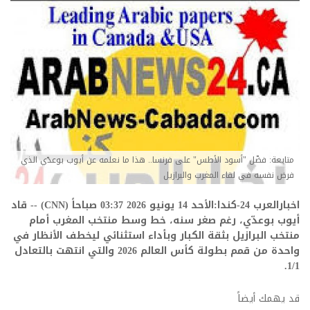
متابعة: فضّل "أسود الأطس" على فرنسا.. هذا ما نعلمه عن أيوب بوعدّي الذي
فرض نفسه في لقاء المغرب والبرازيل
اخبارالعرب 24-كندا:الأحد 14 يونيو 2026 03:37 صباحاً (CNN) -- قاد
أيوب بوعدّي، رغم صغر سنه، خط وسط منتخب المغرب أمام
منتخب البرازيل بثقة الكبار وبأداء استثنائي ليخطف الأنظار في
واحدة من قمم بطولة كأس العالم 2026 والتي انتهت بالتعادل
1/1.
قد يهمك أيضاً