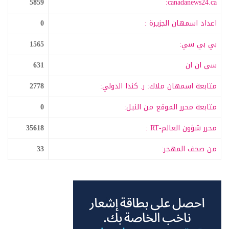
5859
canadanews24.ca:
اعداد اسمهان الجزيرة :
0
بي بي سي:
1565
سى ان ان
631
متابعة اسمهان ملاك: ر. كندا الدولي:
2778
متابعة محرر الموقع من النيل:
0
محرر شؤون العالم-RT :
35618
من صحف المهجر:
33