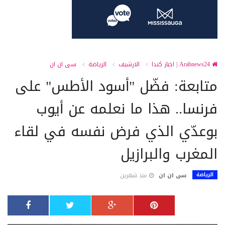
Arabnews24 | اخبار كندا
الارشيف
الرياضة
سى ان ان
متابعة: فضّل "أسود الأطس" على
فرنسا.. هذا ما نعلمه عن أيوب
بوعدّي الذي فرض نفسه في لقاء
المغرب والبرازيل
الرياضة
سى ان ان
منذ شهرين