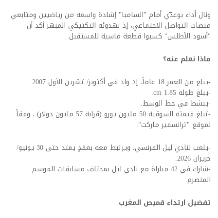
ونال أداء بوعدّي أمام "السامبا" إشادة واسعة من رياضيين ومتابعي
منصات التواصل الاجتماعي، إذ بهدوئه التكتيكي المبهر أكد أن
"أسود الأطلس" كسبوا قطعة ماسية للمستقبل
.
ماذا نعلم عنه؟
-
يبلغ من العمر 18 عاماً، إذ ولد في أكتوبر/ تشرين الأول 2007
.
-
يبلغ طوله 1.85
cm.
-
ينشط في خط الوسط
.
-
تبلغ قيمته السوقية 50 مليون يورو (قرابة 57 مليون دولار) ، وفقاً
لموقع "ترانسفير ماركت
".
-
يلعب لنادي ليل الفرنسي، ويرتبط معه بعقدٍ يمتد حتى 30 يونيو/
حزيران 2026
.
-
شارك في 42 مباراة مع نادي ليل بمختلف مسابقات الموسم
المنصرم
.
تفضيل ارتداء قميص المغرب