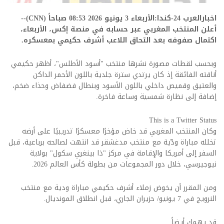
اخبارالعرب 24-كندا:الأربعاء 3 يونيو 2026 08:53 صباحاً (CNN)--
أعلن المنتخب المغربي عبر حسابه في منصة إكس، الأربعاء،
اكتمال صفوفه بعد التحاق اللاعب
أشرف حكيمي
بمعسكره.
وبحسب لقطات مصورة نشرها منتخب "أسود الأطلس"، أظهر حكيمي
أناقته الفائقة إذ كان يرتدي سترة جلدية باللون الأحمر الداكن
والعتيق وقميص داخلي باللون الأسود وبنطال فضفاض وحذاء ضخم،
إضافة إلى نظارة شمسية وساعة فاخرة.
This is a Twitter Status
وكان المنتخب المغربي قد خاض مؤخرًا معسكرًا تدريبيًا على أرضه
تخلله مباراة ودّية مع منتخب مدغشقر قد انتهت لصالحه برباعية، قبل
السفر إلى أمريكا والإقامة في مركز "ذا بينغري سكول" بولاية
نيوجيرسي، خلال دور المجموعات من بطولة كأس العالم 2026.
ومن المقرر أن يخوض زملاء أشرف حكيمي مباراة ودية مع منتخب
النرويج في 7 يونيو/ حزيران الجاري، قبل انطلاق المونديال.
قد يهمك أيضاً