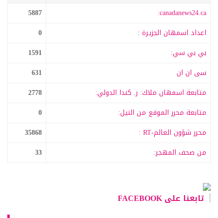
5887
canadanews24.ca:
اعداد اسمهان الجزيرة :
0
بي بي سي:
1591
سى ان ان
631
متابعة اسمهان ملاك: ر. كندا الدولي:
2778
متابعة محرر الموقع من النيل:
0
محرر شؤون العالم-RT :
35868
من صحف المهجر:
33
تابعنا على FACEBOOK