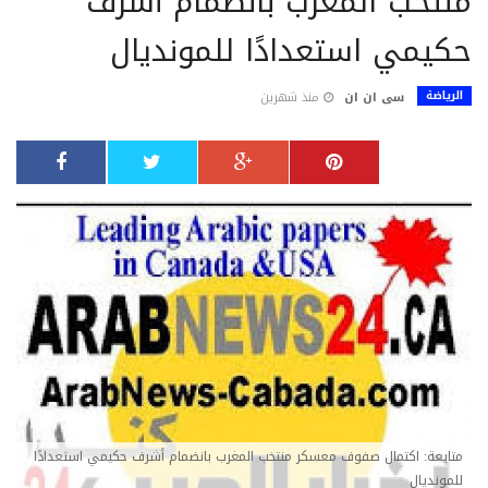
منتخب المغرب بانضمام أشرف
حكيمي استعدادًا للمونديال
الرياضة
سى ان ان
منذ شهرين
متابعة: اكتمال صفوف معسكر منتخب المغرب بانضمام أشرف حكيمي استعدادًا
للمونديال