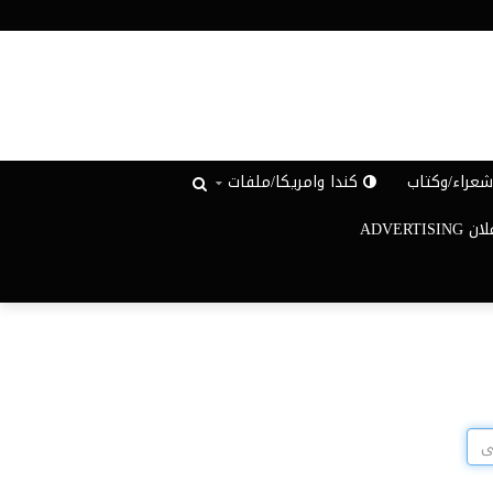
عراء/وكتاب
كندا وامريكا/ملفات
ADVERTISIN