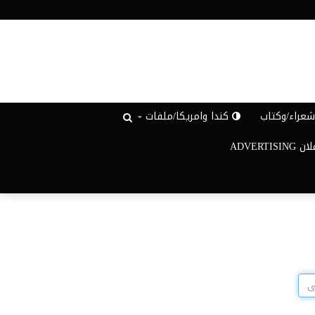
عراء/وكتاب
كندا وامريكا/ملفات
ADVERTISIN