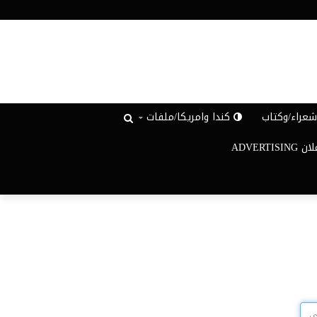
عراء/وكتاب
كندا وامريكا/ملفات
ADVERTISIN