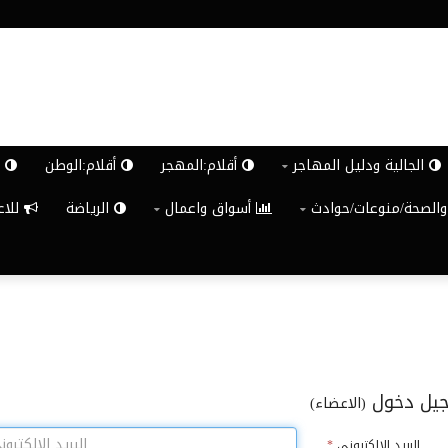
الجالية ودليل المهاجر
أقلام:المهجر
أقلام:الوطن
ش
والصحة/منوعات/حوادث
أسواق واعمال
الرياضة
للاعلان G
يل دخول
(الاعضاء)
البريد الالكترونى
*