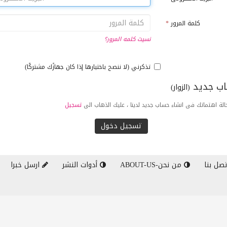
كلمة المرور
*
نسيت كلمه المرور؟
تذكرني (لا ننصح باختيارها إذا كان جهازًك مشتركًا)
ب جديد
(الزوار)
لة اهتماتك فى انشاء حساب جديد لدينا ، عليك الذهاب الى
تسجيل
صل بنا
من نحن-ABOUT-US
أدوات النشر
ارسل خبرا