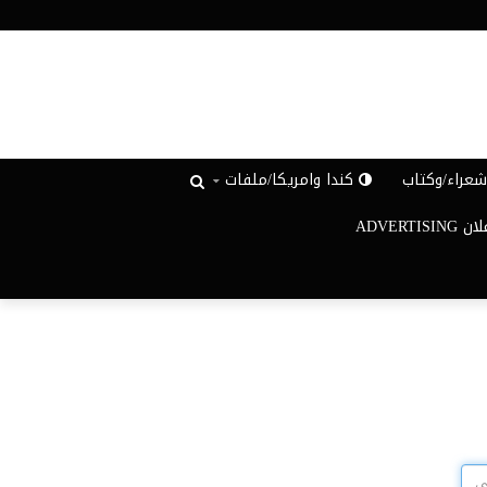
عراء/وكتاب
كندا وامريكا/ملفات
ADVERTISIN