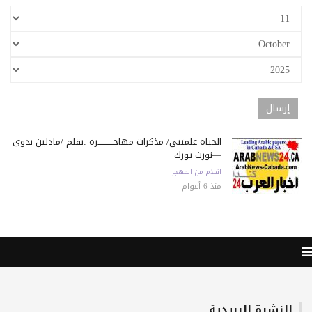
الحياة علمتنى/ مذكرات مهاجـــــــــــرة :بقلم /مادلين بدوي
—نورث يورك
اقلام من المهجر
منذ 6 أعوام
النشرة البريدية