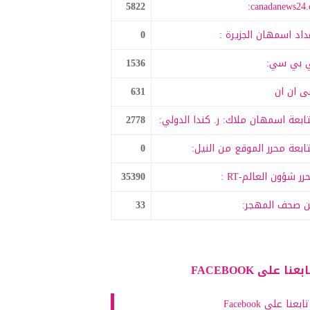
5822
canadanews24.c
داد اسمهان الجزيرة :
0
 بي سي:
1536
 ان ان
631
ابعة اسمهان ملاك: ر. كندا الدولي:
2778
ابعة محرر الموقع من النيل:
0
رر شؤون العالم-RT :
35390
 صحف المهجر:
33
بعنا على FACEBOOK
تابعنا على Facebook