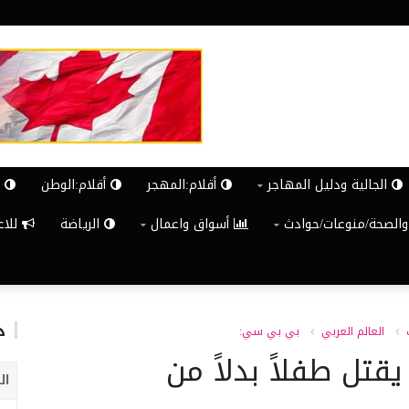
الجالية ودليل المهاجر
أقلام:المهجر
أقلام:الوطن
ش
والصحة/منوعات/حوادث
أسواق واعمال
الرياضة
للاعلان G
د
العالم العربي
بي بي سي:
قتل طفلاً بدلاً من
ال