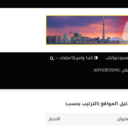
عراء/وكتاب
كندا وامريكا/ملفات
ADVERTISIN
ليل المواقع (الترتيب بحسب)
عنوان
الاخبار