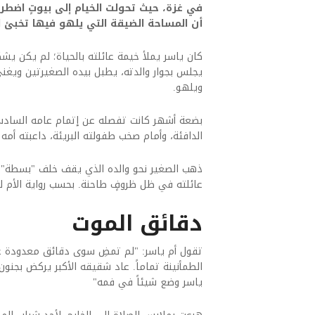
أن المساحة الضيقة التي يلهو فيها تخبئ له
كان ياسر يملأ خيمة عائلته بالحياة؛ لم يكن ي
يجلس بجوار والدته، يطبل بيده الصغيرتين ويغ
ويلهو.
بضعة أشهر كانت تفصله عن إتمام عامه السادس 
الدافئة، وأمام صخب طفولته البريئة، داعبته أمه
ذهب الصغير نحو والده الذي يقف خلف "بسطة" ص
عائلته في ظل ظروفٍ طاحنة. بحسب رواية الأم 
دقائق الموت
تقول أم ياسر: "لم تمضِ سوى دقائق معدودة ع
الطمأنينة تماماً. عاد شقيقه الأكبر يركض بجنون
ياسر وضع شيئاً في فمه"