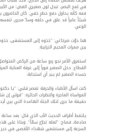
هرعت بملابس الصلاة إلى الخارج، لأجد شباب الم
في لمح البصر، تبدل لون صغيري الغض؛ من الأب
فمه كأنه يحاول دفع خطرٍ خفي. كان الحاضرون يق
شيئاً عابراً قد علق في حلقه وسدّ مجرى تنفسه،
الوعي.
هنا دوّت صرخاتي: "خذوه إلى المستشفى، خذوه 
بين ممرات المخيم الترابية.
استغرق الأمر نحو ربع ساعة من الركض المتوا
القطاع. دخل الصغير فوراً إلى غرفة العناية المرك
جسده الصغير لم يبدِ أي استجابة.
كنت اسأل الأطباء والحرقة تعصر قلبي: "يا دكت
المواساة العاجزة والنظرات الحائرة: "قولي إن ش
حقيقة ما جرى لتلك الجثة الهامدة التي بين أيد
يلتقط أطراف الحديث الأب الذي قال: بعد ساعة م
صادمة، فصاح: "لعله تجرّع سمّاً". وبناءً على ه
السرعة إلى مستشفى شهداء الأقصى في دير البلح