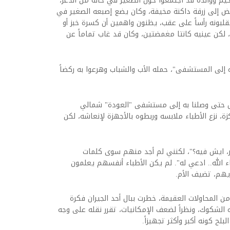
خيم ووالده قد اجتمعوا حول الصغير في حالة من الذعر،
يض إلى زرقة داكنة مخيفة، وكان يضع إصبعه الصغير في
لبونه رأساً على عقب، يظنون واهمين أن كسرة خبز أو
 لكن عينيه كانتا مغمضتين، وكان قد غاب تماماً عن
إلى المستشفى"، حمله الأب والشباب وهرعوا به ركضاً
صل حتى وصلنا به إلى مستشفى "العودة" شمالي
زة، نزع الأطباء ملابسه وربطوه بالأجهزة لإنعاشه، لكن
ور، ايش فيه؟"، لكنني لم أجد منهم سوى كلمات
اء الله.. ادعي له". لم يكن الأطباء أنفسهم يعلمون
يهم، تضيف الأم.
ن المحاولات العقيمة، خطرت ببال أحد الجيران فكرة
ذه الشكوك، ونظراً لضعف الإمكانيات، تقرر نقله على وجه
 كونه أكبر وأكثر تجهيزاً.