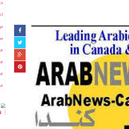
a:
اع
بي
سى
مت
مت
مح
من
تا