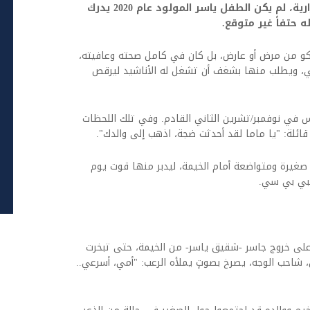
في غزة، حيث تحولت الخيام إلى بيوتٍ اضطرارية، لم يكن الطفل ياسر المولود عام 2020 يدرك
 حتفاً غير متوقع.
شكو من مرض أو عارض، بل كان في كامل صحته وعافيته،
ني، ويطلب منها بشغف أن تشغل له الأناشيد ليرقص
في نوفمبر/تشرين الثاني القادم. وفي تلك اللحظات
 قائلة: "يا ماما لقد أحدثت ضجة، اذهب إلى والدك".
غيرة ومتواضعة أمام الخيمة، ليدبر منها قوت يوم
لبي بي سي.
لى خروج جاسر -شقيق ياسر- من الخيمة، حتى تبخرت
، شاحب الوجه، يصرخ بصوتٍ يملأه الرعب: "أمي، أسرعي..