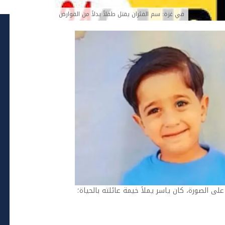
في غزة: سم الفئران يقتل طفلاً بدلاً من القوارض
كان ياسر يملأ خيمة عائلته بالحياة؛