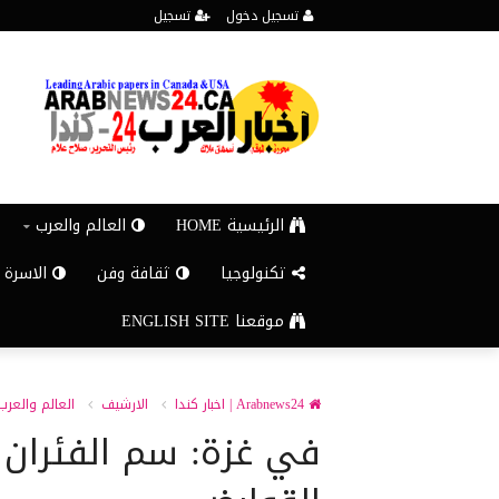
تسجيل دخول
تسجيل
الرئيسية HOME
العالم والعرب
تكنولوجيا
ثقافة وفن
الاسرة 
موقعنا ENGLISH SITE
Arabnews24 | اخبار كندا
الارشيف
العالم والعرب
في غزة: سم الفئران ي