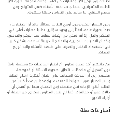
احتاجت إلى تركيز أكبر ومهارات حل أعلى، وكانت موجهة بصورة أكبر
للطلبة المتفوقين، بينما جاءت بقية الأسئلة ضمن المتوقع ومن
صميم المنهج، ما ساعد على التعامل معها بسهولة.
وفي المسار التكنولوجي، أوضح الطالب عبدالله خالد أن الاختبار جاء
جيداً بصورة عامة، لافتاً إلى وجود سؤالين تطلبا مهارات أعلى في
التفكير والحل، إلا أنه تمكن من الإجابة عنهما بعد التركيز والتدقيق.
وأكد أن الاختبارات التجريبية والنماذج التدريبية أسهمت بشكل كبير
في الاستعداد للاختبار والتعرف على طبيعة الأسئلة وآلية توزيع
الدرجات.
من جانبهم، أكد مديرو مدارس أن اختبار الرياضيات مرّ بسلاسة تامة
دون تسجيل أي ملاحظات تتعلق بصعوبة الأسئلة أو غموضها،
مشيرين إلى أن الجولات الميدانية على اللجان أظهرت ارتياح الطلبة
وسير الاختبار وفق الضوابط المعتمدة. وأوضحوا أن عدداً كبيراً من
الطلبة أنهوا الإجابة قبل منتصف زمن الاختبار، فيما لم تُسجل أي
حالات غش أو مخالفات، كما لم تتلق المدارس شكاوى من الطلبة أو
أولياء الأمور.
أخبار ذات صلة