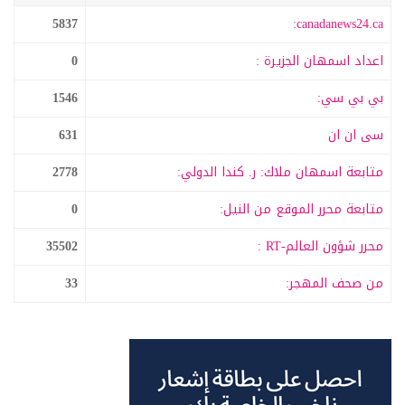
5837
canadanews24.ca:
اعداد اسمهان الجزيرة :
0
بي بي سي:
1546
سى ان ان
631
متابعة اسمهان ملاك: ر. كندا الدولي:
2778
متابعة محرر الموقع من النيل:
0
محرر شؤون العالم-RT :
35502
من صحف المهجر:
33