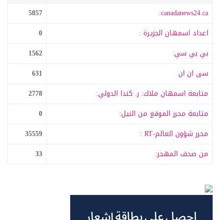
5857
canadanews24.ca:
اعداد اسمهان الجزيرة :
0
بي بي سي:
1562
سى ان ان
631
متابعة اسمهان ملاك: ر. كندا الدولي:
2778
متابعة محرر الموقع من النيل:
0
محرر شؤون العالم-RT :
35559
من صحف المهجر:
33