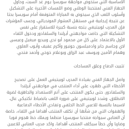
الأساسية التي ستخوض مواجهة سويسرا يوم غد السبت، وحاول
الجهاز الفني لمنتخبنا الوطني وضع اللمسات الأخيرة على التشكيل
وأسلوب اللعب الذي سيخوض به المباراة المتوقعة أمام سويسرا بحثا
عن نتيجة إيجابية في مستهل المشوار المونديالي، وحسب المؤشرات
فإن المدرب لوبيتيغي يتجه بنسبة كبيرة للاستقرار على نفس
التشكيلة التي خاضت مواجهتي أيرلندا والسلفادور ودخول اللقاء
الأول بالاعتماد على كل من محمود أبو ندى وبيدرو ميغيل وعيسى
لاي وجاسم جابر وادميلسون جونيور وأكرم عفيف وأيوب العلوي
وهمام الأمين ويوسف عبد الرزاق وبوعلام خوخي وأحمد فتحي.
تثبيت الدفاع وغلق المساحات
واصل الجهاز الفني بقيادة المدرب لوبيتيغي العمل على تصحيح
الأخطاء التي ظهرت على أداء المنتخب في مواجهتي أيرلندا
والسلفادور، حتى يكون المنتخب على أتم الاستعداد والجاهزية لضربة
الانطلاق، وشدد لوبيتيغي على ضرورة اللعب بانضباط تكتيكي عال،
لاسيما بالنسبة للاعبي الخط الخلفي وتفادي الأخطاء الدفاعية
والهفوات التي من شأنها أن تكلف المنتخب أهدافا في اللقاء، خاصة
أن العنابي سيواجه منتخبا سويسريا منظما ويملك خط هجوم قويا
وضاربا وأي خطأ سيكلف المنتخب أهدافا، واكد مدرب العنابي للاعبين