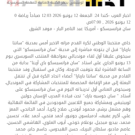
لوبيتيغي يجهز الكتيبة العنابية للمهمة السويسرية
اخبار العرب -كندا 24: الجمعة 12 يونيو 2026 12:03 صباحاً رياضة
0
12 يونيو 2026 , 07:00ص
سان فرانسيسكو - أمريكا عبد الناصر البار - موفد الشرق
خاض منتخبنا الوطني لكرة القدم مرانه الاخير أمس بمدينة "سانتا
باربارا" قبل ان يتوجه مباشرة إلى مدينة "سان فرانسيسكو" التي
سيخوض عليها أول لقاء مونديالي بمواجهة المنتخب السويسري يوم
13 يونيو الجاري على استاد "سان فرانسيسكو باي أرينا" بداية من
الساعة العاشرة ليلا بتوقيت الدوحة، وكان في استقبال وفد منتخبنا
القادم من مدينة "سانتا باربارا" أعضاء اتحاد الكرة قبل أن تنتقل
البعثة إلى مقر الإقامة المخصصة للمنتخبات المشاركة في المونديال،
وسيخوض العنابي أول تدريباته اليوم في سان فرانسيسكو على
أستاد " سان خوسيه بارك" تحت قيادة المدرب الإسبان جولين
لوبيتيغي وبمشاركة جميع اللاعبين الموجودين في القائمة النهائية
وهم مشعل برشم، محمود أبوندى، صلاح زكريا، أحمد الجانحي، المعز
علي، أكرم عفيف، أدميلسون جونيور، أحمد فتحي، أحمد علاء، تحسين
محمد، بيدرو ميجيل، بوعلام خوخي، أيوب العلوي، الهاشمي الحسين،
عاصم مادبو، سلطان البريك، حسن الهيدوس، جاسم جابر، محمد