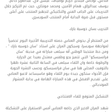
مناعي، لوكاس مينديز، كريم بوضياف، عيسى لاي، عبدالعزيز حاتم،
يوسف عبدالرزاق، همام الأمين، ومحمد مونتاري، حيث تم التركيز خلال
التدريبات على الجانب الفني والتكتيكي لتجهيز المنتخب على أعلى
مستوى قبل ضربة البداية أمام المنتخب السويسري.
التدريب بسان خوسية بارك
من المنتظر أن يخوض العنابي حصته التدريبية الأخيرة اليوم تحضيراً
لمواجهة سويسرا، وسيكون المران على استاد "سان خوسيه بارك " ،
ومن حظ منتخبنا الوطني أنه سيلعب مباراته في مدينة "سان
فرانسيسكو" التي تتميز بجو وطقس معتدل بعيدا عن الحرارة
والرطوبة خاصة وان اللقاء سيلعب في الساعة الثانية عشرة ظهرا
بالتوقيت المحلي هنا في سان فرانسيسكو، وحسب النشرة الجوية
فإن الأجواء ستكون جيدة يوم اللقاء وهو ماسيساعد لاعبو العنابي
على تقديم الافضل في هذه المباراة الهامة في بداية المشوار
المونديالي .
التشكيل المتوقع للقاء الافتتاحي
شهد المران الاخير الذي خاضه العنابي أمس الاستقرار على التشكيلة