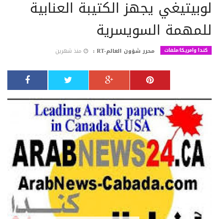
لوبيتيغي يجهز الكتيبة العنابية
للمهمة السويسرية
كندا وامريكا/ملفات
محرر شؤون العالم-RT :
منذ شهرين