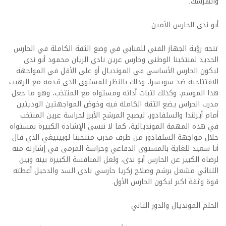
والهرسك.
أبو ندى الحارس الأمين
تتجه رؤية الجهاز الفني للعنابي في وضع الثقة الكاملة في الحارس
الجديد لمنتخبنا الوطني وحارس عرين نادي الريان محمود أبو ندى
ليكون الحارس الأساسي في المونديال أو على الأقل في المواجهة
الافتتاحية ضد سويسرا، وذلك بالنظر للمستوى الذي قدمه مع الرهيب
هذا الموسم، وكذلك لثبات أدائه ومستواه مع المنتخب، وهو ما جعل
مدرب الحراس يضع الثقة الكاملة فيه وخوض المواجهتين الوديتين
أمام أيرلندا والسلفادور، ليصبح المرشح الأبرز لحراسة عرين المنتخب
في هذه المهمة المونديالية، كما لا ننسى الإشادة الكبيرة بمستواه
خلال مواجهة السلفادور من طرف مدرب منتخبنا لوبيتيغي الذي قال
أنا سعيد للغاية بالمستوى الدفاعي وحراسة المرمى في إشارته منه
لرضاه الكبير عن الحارس أبو ندى، ولعل المنافسة الكبيرة بينه وبين
الثنائي مشعل برشم وصلاح زكريا حارسي نادي السد والدحيل أعطته
قوة وثقة اكبر ليكون الحارس الأول.
الحلم المونديال والدور الثاني