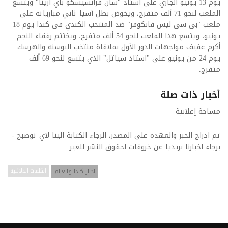
يوم 13 يونيو الجاري على استاد "سان فرانسيسكو باي ارينا" ويتسع
الملعب لنحو 71 ألف متفرج، ويخوض بطل آسيا ثاني مبارياته على
ملعب "بي سي ليس فانكوفر" ضد المنتخب الكندي في كندا يوم 18
يونيو، ويتسع هذا الملعب لنحو 54 ألف متفرج، ويختتم رفقاء النجم
أكرم عفيف مواجهات الدور الأول بملاقاة منتخب البوسنة والهرسك
يوم 24 من يونيو على "استاد سياتل" الذي يتسع لنحو 69 ألف
متفرج.
أخبار ذات صلة
مساحة إعلانية
تم ادراج الخبر والعهده على المصدر، الرجاء الكتابة الينا لاي توضبح -
برجاء اخبارنا بريديا عن خروقات لحقوق النشر للغير
اخبار كندا والعالم
الكلمات الدلائليه