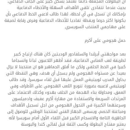
ان البطولات المجمعة دائما تعتمد بشكل كبير على الجانب الدفاعي،
بحيث عندما تتفادى تلقي الأهداف السهلة والأخطاء الدفاعية
بإمكانك ان تسجل في أي لحظة، لهذا طالب لاعبي الخط الدفاعي بأن
يكونوا اكثر حرصا ويقظة تفاديا للأخطاء الدفاعية وفرض رقابة لصيقة
على مهاجمي المنتخب السويسري.
حمل هجومي على أكرم
بعد مواجهتي أيرلندا والسلفادور الوديتين كان هناك ارتياح كبير
لطريقة لعب العنابي الدفاعية، فقد أظهر اللاعبون ثباتا وانسجاما
كبيرا في الخط الخلفي ولكن ما أقلق الجماهير هو ان منتخبنا لا يزال
بعيدا عن مستواه الهجومي ولم يسجل أي هدف، وهي النقطة التي
يحاول المدرب لوبيتيغي العمل عليها قبل لقاء سويسرا، وقد طالب
لوبيتيغي لاعبيه بضرورة تنويع اللعب الهجومي على الأطراف وفي
العمق، ومحاولة بناء الهجمة من الخلف بهدوء وكذلك الاعتماد على
المرتدات السريعة والاستفادة من مهارة أكرم عفيف وادميلسون
وسرعتهما الكبيرة في التحول الهجومي من اجل تسجيل الأهداف
ومباغتة الخصم، ويسعى الجهاز الفني لمنتخبنا الوطني للوصول إلى
الجاهزية التامة والانسجام الكبير قبل اللقاء الأول أمام سويسرا لأنه
يعتبر مفتاح البطولة وكسب الثقة قبل لقائي كندا والبوسنة