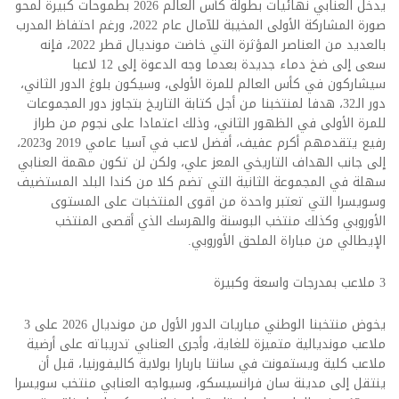
يدخل العنابي نهائيات بطولة كأس العالم 2026 بطموحات كبيرة لمحو
صورة المشاركة الأولى المخيبة للآمال عام 2022، ورغم احتفاظ المدرب
بالعديد من العناصر المؤثرة التي خاضت مونديال قطر 2022، فإنه
سعى إلى ضخ دماء جديدة بعدما وجه الدعوة إلى 12 لاعبا
سيشاركون في كأس العالم للمرة الأولى، وسيكون بلوغ الدور الثاني،
دور الـ32، هدفا لمنتخبنا من أجل كتابة التاريخ بتجاوز دور المجموعات
للمرة الأولى في الظهور الثاني، وذلك اعتمادا على نجوم من طراز
رفيع يتقدمهم أكرم عفيف، أفضل لاعب في آسيا عامي 2019 و2023،
إلى جانب الهداف التاريخي المعز علي، ولكن لن تكون مهمة العنابي
سهلة في المجموعة الثانية التي تضم كلا من كندا البلد المستضيف
وسويسرا التي تعتبر واحدة من اقوى المنتخبات على المستوى
الأوروبي وكذلك منتخب البوسنة والهرسك الذي أقصى المنتخب
الإيطالي من مباراة الملحق الأوروبي.
3 ملاعب بمدرجات واسعة وكبيرة
يخوض منتخبنا الوطني مباريات الدور الأول من مونديال 2026 على 3
ملاعب مونديالية متميزة للغاية، وأجرى العنابي تدريباته على أرضية
ملاعب كلية ويستمونت في سانتا باربارا بولاية كاليفورنيا، قبل أن
ينتقل إلى مدينة سان فرانسيسكو، وسيواجه العنابي منتخب سويسرا