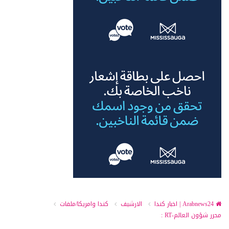
Arabnews24 | اخبار كندا
الارشيف
كندا وامريكا/ملفات
محرر شؤون العالم-RT :