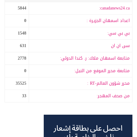
5844
canadanews24.ca:
اعداد اسمهان الجزيرة :
0
بي بي سي:
1548
سى ان ان
631
متابعة اسمهان ملاك: ر. كندا الدولي:
2778
متابعة محرر الموقع من النيل:
0
محرر شؤون العالم-RT :
35525
من صحف المهجر:
33