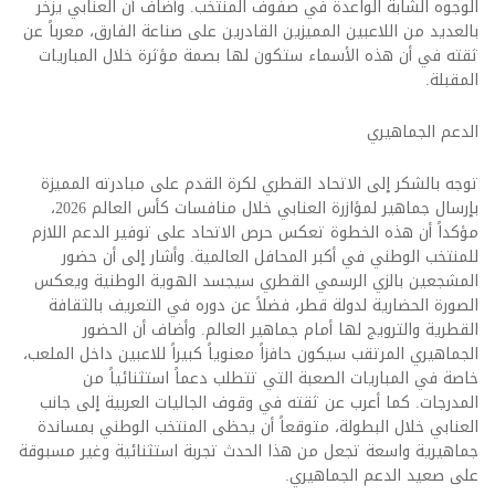
الوجوه الشابة الواعدة في صفوف المنتخب. وأضاف أن العنابي يزخر
بالعديد من اللاعبين المميزين القادرين على صناعة الفارق، معرباً عن
ثقته في أن هذه الأسماء ستكون لها بصمة مؤثرة خلال المباريات
المقبلة.
الدعم الجماهيري
توجه بالشكر إلى الاتحاد القطري لكرة القدم على مبادرته المميزة
بإرسال جماهير لمؤازرة العنابي خلال منافسات كأس العالم 2026،
مؤكداً أن هذه الخطوة تعكس حرص الاتحاد على توفير الدعم اللازم
للمنتخب الوطني في أكبر المحافل العالمية. وأشار إلى أن حضور
المشجعين بالزي الرسمي القطري سيجسد الهوية الوطنية ويعكس
الصورة الحضارية لدولة قطر، فضلاً عن دوره في التعريف بالثقافة
القطرية والترويج لها أمام جماهير العالم. وأضاف أن الحضور
الجماهيري المرتقب سيكون حافزاً معنوياً كبيراً للاعبين داخل الملعب،
خاصة في المباريات الصعبة التي تتطلب دعماً استثنائياً من
المدرجات. كما أعرب عن ثقته في وقوف الجاليات العربية إلى جانب
العنابي خلال البطولة، متوقعاً أن يحظى المنتخب الوطني بمساندة
جماهيرية واسعة تجعل من هذا الحدث تجربة استثنائية وغير مسبوقة
على صعيد الدعم الجماهيري.