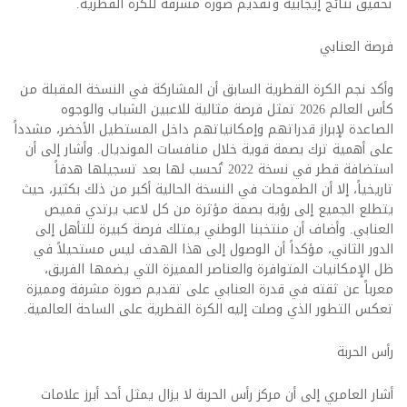
تحقيق نتائج إيجابية وتقديم صورة مشرفة للكرة القطرية.
فرصة العنابي
وأكد نجم الكرة القطرية السابق أن المشاركة في النسخة المقبلة من
كأس العالم 2026 تمثل فرصة مثالية للاعبين الشباب والوجوه
الصاعدة لإبراز قدراتهم وإمكانياتهم داخل المستطيل الأخضر، مشدداً
على أهمية ترك بصمة قوية خلال منافسات المونديال. وأشار إلى أن
استضافة قطر في نسخة 2022 تُحسب لها بعد تسجيلها هدفاً
تاريخياً، إلا أن الطموحات في النسخة الحالية أكبر من ذلك بكثير، حيث
يتطلع الجميع إلى رؤية بصمة مؤثرة من كل لاعب يرتدي قميص
العنابي. وأضاف أن منتخبنا الوطني يمتلك فرصة كبيرة للتأهل إلى
الدور الثاني، مؤكداً أن الوصول إلى هذا الهدف ليس مستحيلاً في
ظل الإمكانيات المتوافرة والعناصر المميزة التي يضمها الفريق،
معرباً عن ثقته في قدرة العنابي على تقديم صورة مشرفة ومميزة
تعكس التطور الذي وصلت إليه الكرة القطرية على الساحة العالمية.
رأس الحربة
أشار العامري إلى أن مركز رأس الحربة لا يزال يمثل أحد أبرز علامات