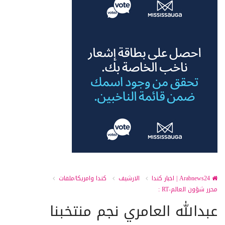
Arabnews24 | اخبار كندا
الارشيف
كندا وامريكا/ملفات
محرر شؤون العالم-RT :
عبدالله العامري نجم منتخبنا