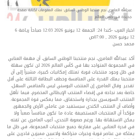
عبدالله العامري نجم منتخبنا الوطني السابق: نملك المقومات لكتابة صفحة
جديدة في كأس العالم
اخبار العرب -كندا 24: الجمعة 12 يونيو 2026 12:03 صباحاً رياضة
6
12 يونيو 2026 , 07:00ص
محمد حسن
أكد عبدالله العامري، نجم منتخبنا الوطني السابق، أن مهمة العنابي
في المجموعة المتواجد بها في كأس العالم 2026 لن تكون سهلة
في ظل وجود منتخبات قوية تمتلك إمكانيات كبيرة، مشيراً إلى أن
منتخبنا يملك القدرة على المنافسة وخطف البطاقة الثالثة على أقل
تقدير. وقال العامري إن المنتخب البوسني ليس بالمنافس السهل،
خاصة بعد نجاحه في إقصاء المنتخب الإيطالي المخضرم، فيما تأهل
المنتخب السويسري بجدارة واستحقاق، مما يعكس قوة المجموعة.
وأضاف أن المنتخب الكندي سيستفيد من عاملي الأرض والجمهور،
مؤكداً أن المنتخبات المستضيفة عادة ما تكون منافساً صعباً ولا
يمكن الاستهانة بها. ورغم صعوبة التحدي، أعرب العامري عن ثقته
في قدرة العنابي على مقارعة جميع منتخبات المجموعة، في ظل ما
يملكه من عناصر قوية وخبرات متراكمة ولاعبين مميزين قادرين على