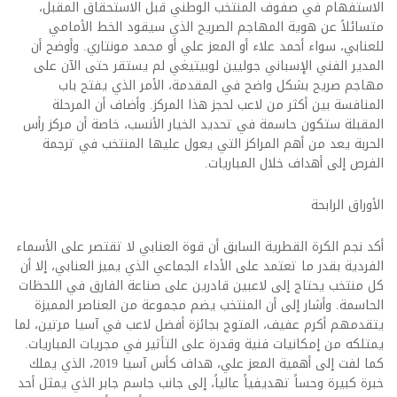
الاستفهام في صفوف المنتخب الوطني قبل الاستحقاق المقبل،
متسائلاً عن هوية المهاجم الصريح الذي سيقود الخط الأمامي
للعنابي، سواء أحمد علاء أو المعز علي أو محمد مونتاري. وأوضح أن
المدير الفني الإسباني جوليين لوبيتيغي لم يستقر حتى الآن على
مهاجم صريح بشكل واضح في المقدمة، الأمر الذي يفتح باب
المنافسة بين أكثر من لاعب لحجز هذا المركز. وأضاف أن المرحلة
المقبلة ستكون حاسمة في تحديد الخيار الأنسب، خاصة أن مركز رأس
الحربة يعد من أهم المراكز التي يعول عليها المنتخب في ترجمة
الفرص إلى أهداف خلال المباريات.
الأوراق الرابحة
أكد نجم الكرة القطرية السابق أن قوة العنابي لا تقتصر على الأسماء
الفردية بقدر ما تعتمد على الأداء الجماعي الذي يميز العنابي، إلا أن
كل منتخب يحتاج إلى لاعبين قادرين على صناعة الفارق في اللحظات
الحاسمة. وأشار إلى أن المنتخب يضم مجموعة من العناصر المميزة
يتقدمهم أكرم عفيف، المتوج بجائزة أفضل لاعب في آسيا مرتين، لما
يمتلكه من إمكانيات فنية وقدرة على التأثير في مجريات المباريات.
كما لفت إلى أهمية المعز علي، هداف كأس آسيا 2019، الذي يملك
خبرة كبيرة وحساً تهديفياً عالياً، إلى جانب جاسم جابر الذي يمثل أحد