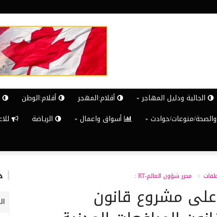
الجالية ودليل المهاجر
أقلام:المهجر
أقلام:الوطن
ش
والصحة/منوعات/حوادث
أسواق واعمال
الرياضة
للاعلان G
د
ملفات
محرر شؤون العالم-RT :
على مشروع قانون
ال