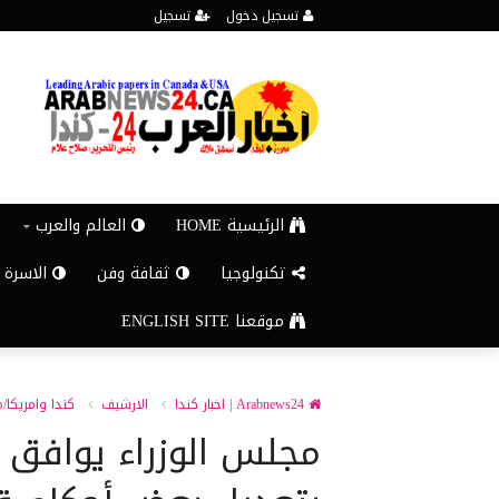
تسجيل دخول
تسجيل
الرئيسية HOME
العالم والعرب
تكنولوجيا
ثقافة وفن
الاسرة 
موقعنا ENGLISH SITE
Arabnews24 | اخبار كندا
الارشيف
كندا وامريكا/
مجلس الوزراء يوافق 