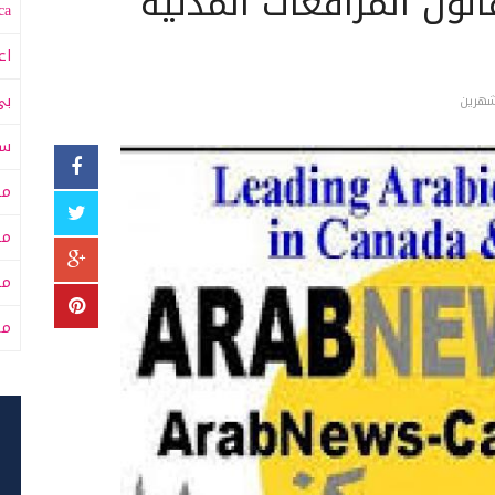
نون المرافعات المدنية
a:
اع
بي
شهرين
سى
مت
مت
مح
من