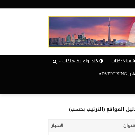
عراء/وكتاب
كندا وامريكا/ملفات
ADVERTISIN
ليل المواقع (الترتيب بحسب)
عنوان
الاخبار