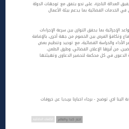
حقيق العدالة الناجزة، على نحو يتفق مع توجهات الدولة
 في الخدمات القضائية بما يدعم بيئة الأعمال
 الإجرائية بما يحقق التوازن بين سرعة الإجراءات
 وتكافؤ الفرص بين الخصوم من جهة أخرى، بالإضافة
ر الأداء والحراسة القضائية، مع توحيد وتنظيم بعض
اضين، من أبرزها الإعلان القضائي، وطرق الطعن،
ة الدعوى في كل محكمة لتحضير الدعاوى وتهيئتها
ة الينا لاي توضبح - برجاء اخبارنا بريديا عن خروقات
اخبار كندا والعالم
الكلمات الدلائليه