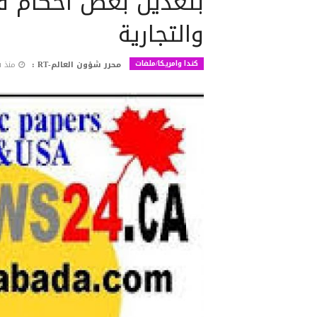
بتعديل بعض أحكام قا
والتجارية
كندا وامريكا/ملفات
محرر شؤون العالم-RT :
منذ 