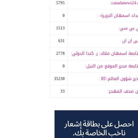
5795
canadanews24.c
داد اسمهان الجزيرة :
0
 بي سي:
1513
 ان ان
631
ابعة اسمهان ملاك: ر. كندا الدولي:
2778
ابعة محرر الموقع من النيل:
0
رر شؤون العالم-RT :
35230
 صحف المهجر:
33