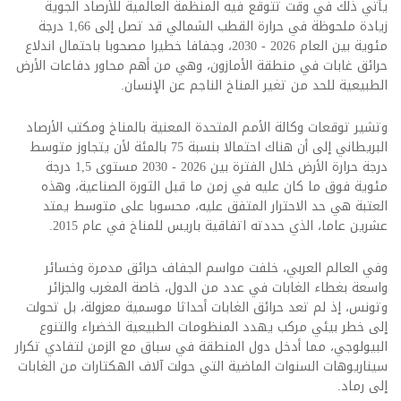
يأتي ذلك في وقت تتوقع فيه المنظمة العالمية للأرصاد الجوية
زيادة ملحوظة في حرارة القطب الشمالي قد تصل إلى 1,66 درجة
مئوية بين العام 2026 - 2030، وجفافا خطيرا مصحوبا باحتمال اندلاع
حرائق غابات في منطقة الأمازون، وهي من أهم محاور دفاعات الأرض
الطبيعية للحد من تغير المناخ الناجم عن الإنسان.
وتشير توقعات وكالة الأمم المتحدة المعنية بالمناخ ومكتب الأرصاد
البريطاني إلى أن هناك احتمالا بنسبة 75 بالمئة لأن يتجاوز متوسط
درجة حرارة الأرض خلال الفترة بين 2026 - 2030 مستوى 1,5 درجة
مئوية فوق ما كان عليه في زمن ما قبل الثورة الصناعية، وهذه
العتبة هي حد الاحترار المتفق عليه، محسوبا على متوسط يمتد
عشرين عاما، الذي حددته اتفاقية باريس للمناخ في عام 2015.
وفي العالم العربي، خلفت مواسم الجفاف حرائق مدمرة وخسائر
واسعة بغطاء الغابات في عدد من الدول، خاصة المغرب والجزائر
وتونس، إذ لم تعد حرائق الغابات أحداثا موسمية معزولة، بل تحولت
إلى خطر بيئي مركب يهدد المنظومات الطبيعية الخضراء والتنوع
البيولوجي، مما أدخل دول المنطقة في سباق مع الزمن لتفادي تكرار
سيناريوهات السنوات الماضية التي حولت آلاف الهكتارات من الغابات
إلى رماد.