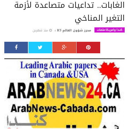
الغابات.. تداعيات متصاعدة لأزمة
التغير المناخي
كندا وامريكا/ملفات
محرر شؤون العالم-RT :
منذ شهرين