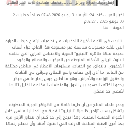
ارتفاع درجات الحرارة وحرائق الغابات.. تداعيات متصاعدة لأزمة التغير المناخي
اخبار العرب -كندا 24: الأربعاء 3 يونيو 2026 07:43 صباحاً محليات
2
03 يونيو 2026 , 02:27م
الدوحة - قنا
تزايدت في الآونة الأخيرة التحذيرات من تداعيات ارتفاع درجات الحرارة
التي بلغت مستويات قياسية غير مسبوقة هذا العام، جراء أسباب
عديدة منها ظاهرة "النينيو" القوية والاحتباس الحراري الذي يخلفه
التلوث البيئي للأدخنة المنبعثة من المركبات والمصانع والوقود
الأحفوري، بالتوازي مع انخفاض مستويات الأمطار في مناطق مختلفة
من العالم، ما أدى إلى جفاف واسع النطاق وحرائق في الغابات
والحقول الزراعية والأحراش، وهو ما أطلق جرس إنذار عالمي مبكر
يدعو لتكاتف الجهود بين الدول والمنظمات المختصة لتقليل آثارها
لأقصى حد ممكن.
وحذر علماء المناخ من أن طيفا كاملا من الظواهر الجوية المتطرفة
يتشكل بسبب تزامن ظاهرة "النينيو" القوية مع الاحترار العالمي خلال
الأعوام الخمسة المقبلة، وهذا يرجح إلى حد كبير أن تتجاوز الأرض مرة
بعد أخرى العتبة المناخية الدولية التي اعتبرت آمنة، وأن تحطم رقمها