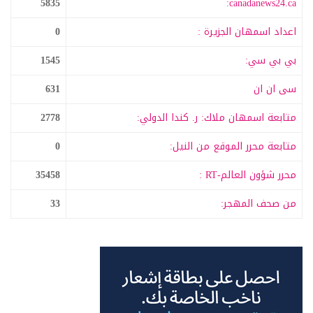
5835
canadanews24.ca:
اعداد اسمهان الجزيرة :
0
بي بي سي:
1545
سى ان ان
631
متابعة اسمهان ملاك: ر. كندا الدولي:
2778
متابعة محرر الموقع من النيل:
0
محرر شؤون العالم-RT :
35458
من صحف المهجر:
33