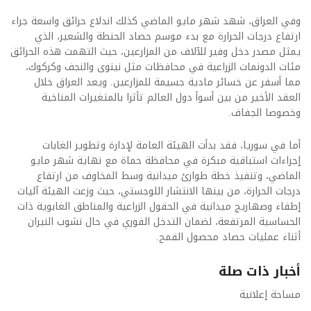
وفي العراق، شهد شهر مايو الماضي كذلك اندلاع حرائق واسعة جراء
ارتفاع درجات الحرارة مع بدء موسم حصاد الحنطة والشعير، الذي
يمثل مصدر دخل وفير للآلاف من المزارعين، حيث التهمت هذه الحرائق
مئات الدونمات الزراعية في محافظات مثل نينوى والنجف وكركوك،
مما أسفر عن خسائر مادية جسيمة للمزارعين. ويعد العراق خلال
العقد الأخير من بين أسوأ دول العالم تأثرا بالمتغيرات المناخية
وخصوصا الجفاف.
أما في سوريا، فقد بدأت الهيئة العامة لإدارة وتطوير الغابات
إجراءات استباقية مبكرة في محافظة حماة مع نهاية شهر مايو
الماضي، وتنفيذ خطة طوارئ ميدانية وسط المخاوف من ارتفاع
درجات الحرارة، من بينها الانتشار اللوجستي، حيث وزعت الهيئة آليات
إطفاء وصهاريج ميدانية في الحقول الزراعية والمناطق الغابوية ذات
الحساسية المرتفعة، لضمان التدخل الفوري في حال نشوب النيران
أثناء عمليات حصاد محصول القمح.
أخبار ذات صلة
مساحة إعلانية