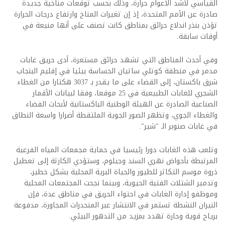
القياسي لأشد الأعوام حرارة، وذلك بحسب توقعات مناخية جديدة
صادرة عن الأمم المتحدة، إذ إن تغيرات المناخ وارتفاع درجات الحرارة
تؤذن بنذر اندلاع ‌حرائق بمناطق كانت تصنف على أنها منيعة في
أوقات سابقة.
وفي أحدث المناطق التي تشهد حرائق مستعرة، أدى حريق غابات
مدمر في منطقة كوتلي ساتيان الحساسة بيئيا في إقليم البنجاب
شرق باكستان، إلى القضاء على ما يقدر بـ 3037 هكتارا من الغطاء
الشجري للغابات الطبيعية في 25 موقعا، وفقا لبيانات الأقمار
الصناعية الصادرة عن الهيئة الوطنية الباكستانية لأبحاث الفضاء
والغطاء الجوي، وتظهر الصور الجوية الملتقطة أضرارا واسعة النطاق
في غابات صنوبر الـ "شير".
وتلعب هذه الغابات دورا رئيسيا في حماية مجمعات المياه الفرعية
المرتبطة بأحواض نهري السند وجيلوم، وستؤدي الكارثة إلى تعطيل
ذروة موسم التكاثر للطيور والحياة البرية المحلية بشكل خطير،
وتدمير الشتلات الفتية الحيوية، وبينما نجحت المجتمعات المحلية
وموظفو إدارة الغابات في احتواء الحريق في مناطق عدة، فإن
النيران النشطة تستمر في الانتشار عبر المنحدرات المجاورة، مدفوعة
برياح قوية وحارة تهدد بمزيد من التدهور البيئي.