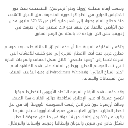
وبحسب أرقام منظمة (وورلد ويذر أتربيوشن)، المتخصصة ببحث دور
الاحتباس الحراري في الظواهر الجوية المتطرفة، ‌فإن النيران التهمت
منذ مطلع العام وصولا إلى شهر مايو أكثر من 370.66 مليون فدان
من الأراضي عالميا، من بينها نحو 210 ملايين فدان احترقت في
إفريقيا حتى الآن، بزيادة 20 بالمئة عن الرقم السابق.
وتكمن المفارقة الغريبة هنا أن هذه الحرائق الهائلة جاءت بعد موسم
مطري غزير، حيث أدت الأمطار الغزيرة إلى نمو كثيف للأعشاب التي
تحولت لاحقا إلى "وقود طبيعي" هائل بفعل الجفاف والموجات الحارة
التي تلت الموسم المطير. ويطلق العلماء على هذه الظاهرة اسم
"جلد المناخ المائي" (Hydroclimate Whiplash)، وهو التذبذب العنيف
بين الفيضانات والجفاف.
وقد دفعت هذه الأرقام المرعبة الاتحاد الأوروبي للتخطيط مبكرا
لأوسع عملية له على الإطلاق لمكافحة حرائق الغابات هذا الصيف.
وقالت أورسولا فون دير لاين رئيسة المفوضية الأوروبية، إنه في ظل
الخطر المتزايد لحرائق الغابات في جميع أنحاء أوروبا سيتم نشر ما
يقرب من 800 رجل إطفاء من 14 دولة في مناطق معرضة للخطر
بشكل خاص في قبرص واليونان وإيطاليا وفرنسا وإسبانيا والبرتغال.