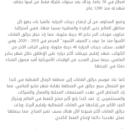
أمطار في 50 عاما، وذلك بعد سنوات قليلة فقط من أسوأ جفاف
شهدته منذ 1200 عام.
وتنبع المخاوف من أن ارتفاع درجات الحرارة عالميا بات يغزو كل
مناطق العالم حتى الباردة والمطيرة نسبيا منها، ففي أستراليا،
تجاوزت موجات الحر حاجز 40 درجة مئوية، مما زاد خطر حرائق الغابات
الأسوأ منذ ما عرف بـ"الصيف الأسود" المدمر في 2019 - 2020، وفي
الهند، سجلت درجات الحرارة 46 درجة مئوية، وعلى الجانب الآخر من
الكوكب، شهد إقليم غرينلاند أكثر حرارة على الإطلاق خلال شهر يناير
الماضي، بينما سجل العديد من الولايات الأمريكية أشد فصول الشتاء
دفئا في تاريخها.
كما عاد موسم حرائق الغابات إلى منطقة الرمال النفطية في كندا
مع اشتعال سبع حرائق في المنطقة نهاية شهر مايو الماضي، مما
زاد المخاطر التي تهدد المجتمعات المحلية ‌والعمال والشركات
والمستثمرين، إذ تعد كندا رابع أكبر منتج للنفط في العالم ويتركز
الجزء الأكبر من إنتاجها في الغابات الشمالية بإقليم ألبرتا، وباتت
حرائق الغابات أكثر شيوعا الآن هناك بسبب تغير المناخ، مما يجعلها
تمثل تهديدا دائما لإنتاج النفط الكندي.