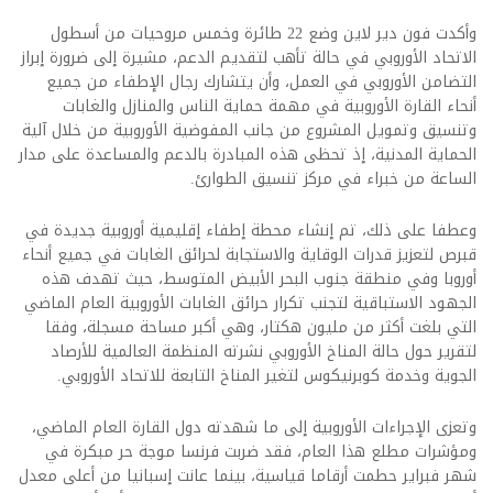
وأكدت فون دير لاين وضع 22 طائرة وخمس مروحيات من أسطول
الاتحاد الأوروبي في حالة تأهب لتقديم الدعم، مشيرة إلى ضرورة إبراز
التضامن الأوروبي في العمل، وأن يتشارك رجال الإطفاء من جميع
أنحاء القارة الأوروبية في مهمة حماية الناس والمنازل والغابات
وتنسيق وتمويل المشروع من جانب المفوضية الأوروبية من خلال آلية
الحماية المدنية، إذ تحظى هذه المبادرة بالدعم والمساعدة على مدار
الساعة من خبراء في مركز تنسيق الطوارئ.
وعطفا على ذلك، تم إنشاء محطة إطفاء إقليمية أوروبية جديدة في
قبرص لتعزيز قدرات الوقاية والاستجابة لحرائق الغابات في جميع أنحاء
أوروبا وفي منطقة جنوب البحر الأبيض المتوسط، حيث تهدف هذه
الجهود الاستباقية لتجنب تكرار حرائق الغابات الأوروبية العام الماضي
التي بلغت أكثر من مليون هكتار، وهي أكبر مساحة مسجلة، وفقا
لتقرير حول حالة المناخ الأوروبي نشرته المنظمة العالمية للأرصاد
الجوية وخدمة كوبرنيكوس لتغير المناخ التابعة للاتحاد الأوروبي.
وتعزى الإجراءات الأوروبية إلى ما شهدته دول القارة العام الماضي،
ومؤشرات مطلع هذا العام، فقد ضربت فرنسا موجة حر مبكرة في
شهر فبراير حطمت أرقاما قياسية، بينما عانت إسبانيا من أعلى معدل