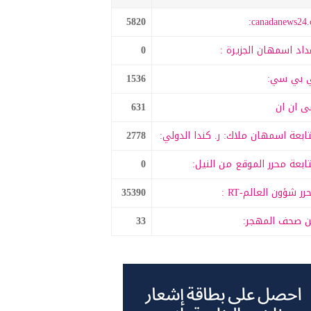
5820
canadanews24.c
داد اسمهان الجزيرة :
0
 بي سي:
1536
 ان ان
631
ابعة اسمهان ملاك: ر. كندا الدولي:
2778
ابعة محرر الموقع من النيل:
0
رر شؤون العالم-RT :
35390
 صحف المهجر:
33