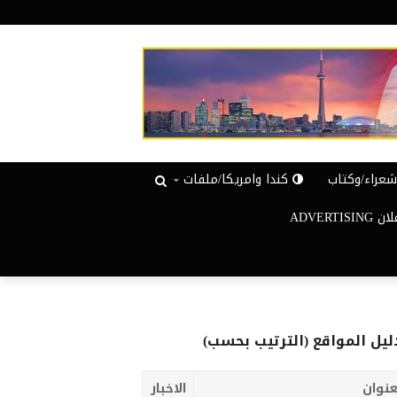
عراء/وكتاب
كندا وامريكا/ملفات
ADVERTISIN
ليل المواقع (الترتيب بحسب)
عنوان
الاخبار