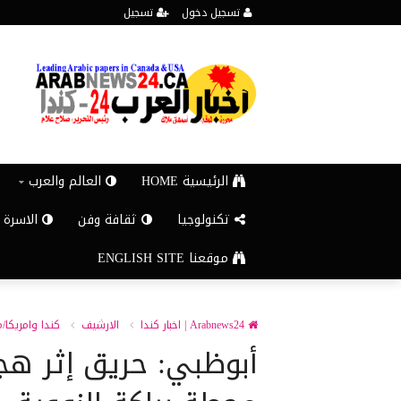
تسجيل دخول
تسجيل
الرئيسية HOME
العالم والعرب
تكنولوجيا
ثقافة وفن
الاسرة 
موقعنا ENGLISH SITE
Arabnews24 | اخبار كندا
الارشيف
كندا وامريكا/
أبوظبي: حريق إثر هج