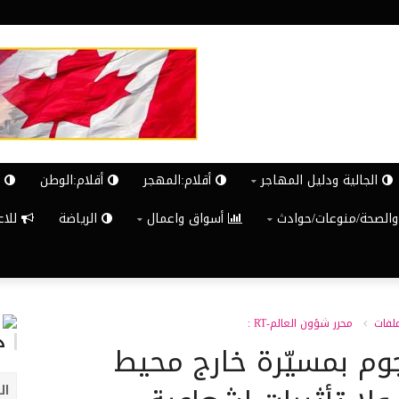
الجالية ودليل المهاجر
أقلام:المهجر
أقلام:الوطن
ش
والصحة/منوعات/حوادث
أسواق واعمال
الرياضة
للاعلان G
ملفات
محرر شؤون العالم-RT :
د
وم بمسيّرة خارج محيط
ال