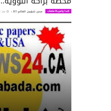
محطة براكة النووية.. 
كندا وامريكا/ملفات
محرر شؤون العالم-RT :
منذ 3 أشهر