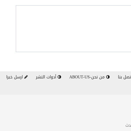
صل بنا
من نحن-ABOUT-US
أدوات النشر
ارسل خبرا
دث