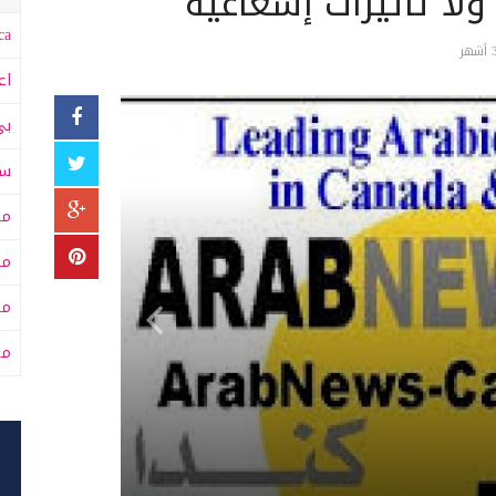
ولا تأثيرات إشعاعية
a:
اع
بي
سى
مت
مت
مح
من