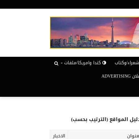
عراء/وكتاب
كندا وامريكا/ملفات
ADVERTISIN
ليل المواقع (الترتيب بحسب)
عنوان
الاخبار