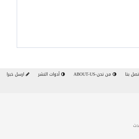
صل بنا
من نحن-ABOUT-US
أدوات النشر
ارسل خبرا
دث