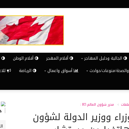
الجالية ودليل المهاجر
أقلام:المهجر
أقلام:الوطن
ش
والصحة/منوعات/حوادث
أسواق واعمال
الرياضة
للاعلان G
ملفات
محرر شؤون العالم-RT :
د
راء ووزير الدولة لشؤون
ال