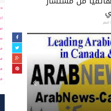
 هاتفيا من مستشار
ي
a:
اع
بي
سى
مت
مت
مح
من