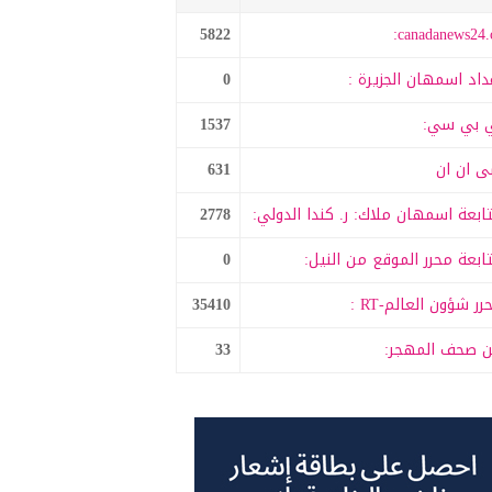
5822
canadanews24.c
داد اسمهان الجزيرة :
0
 بي سي:
1537
 ان ان
631
ابعة اسمهان ملاك: ر. كندا الدولي:
2778
ابعة محرر الموقع من النيل:
0
رر شؤون العالم-RT :
35410
 صحف المهجر:
33