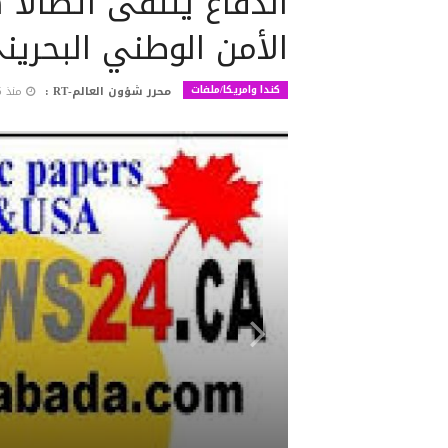
الدفاع يتلقى اتصالا
الأمن الوطني البحرين
كندا وامريكا/ملفات
محرر شؤون العالم-RT :
منذ 5 أشهر