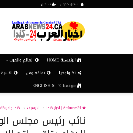
تسجيل دخول
تسجيل
الرئيسية HOME
العالم والعرب
تكنولوجيا
ثقافة وفن
الاسرة 
موقعنا ENGLISH SITE
Arabnews24 | اخبار كندا
الارشيف
كندا وامريكا/
نائب رئيس مجلس الوز