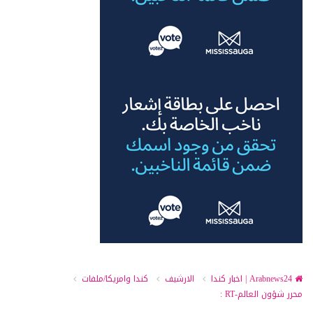
Arabnews24 | اخبار كندا
الارشيف
كندا وامريكا/ملفات
محرر شؤون العالم-RT :