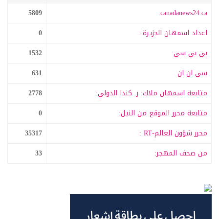
5809
canadanews24.ca:
اعداد اسمهان الجزيرة :
0
بي بي سي:
1532
سى ان ان
631
متابعة اسمهان ملاك: ر. كندا الدولي:
2778
متابعة محرر الموقع من النيل:
0
محرر شؤون العالم-RT :
35317
من صحف المهجر:
33