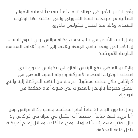
وقّع الرئيس الأمريكي دونالد ترامب أمراً تنفيذياً لحماية الأموال
المتأتية من مبيعات النفط الفنزويلي والتي تحتفظ بها الولايات
المتحدة، وذلك بعد اعتقال نيكولاس مادورو.
وقال البيت الأبيض في بيان، بحسب وكالة فرانس برس، اليوم السبت،
إن الأمر الذي وقعه ترامب الجمعة يهدف إلى "تعزيز أهداف السياسة
الخارجية الأمريكية".
والإثنين الماضي دفع الرئيس الفنزويلي نيكولاس مادورو الذي
اعتقلته الولايات المتحدة الأمريكية وزوجته السبت الماضي في
كاراكاس خلال عملية عسكرية، ببراءته من التهم الموجّهة إليه والتي
تتعلّق خصوصاً بالإتجار بالمخدرات لدى مثوله أمام محكمة في
نيويورك.
وقال مادورو البالغ 63 عاماً أمام المحكمة، بحسب وكالة فرانس برس:
"أنا بريء، لست مذنباً"، مضيفاً أنه اعتُقل في منزله في كراكاس ولا
يزال يعتبر نفسه رئيساً لفنزويلا، وفق ما أفادت وسائل إعلام أمريكية
داخل قاعة المحكمة.