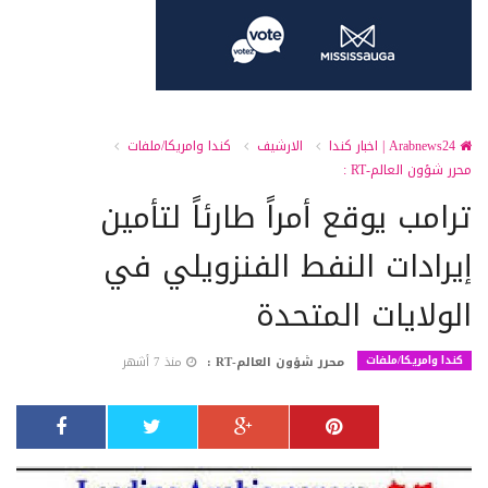
Arabnews24 | اخبار كندا
الارشيف
كندا وامريكا/ملفات
محرر شؤون العالم-RT :
ترامب يوقع أمراً طارئاً لتأمين
إيرادات النفط الفنزويلي في
الولايات المتحدة
كندا وامريكا/ملفات
محرر شؤون العالم-RT :
منذ 7 أشهر