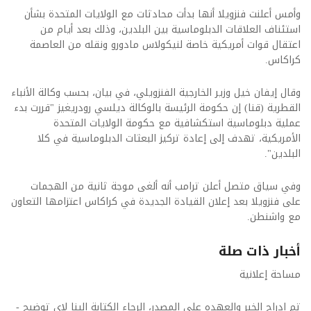
وأمس أعلنت فنزويلا أنها بدأت محادثات مع الولايات المتحدة بشأن
استئناف العلاقات الدبلوماسية بين البلدين، وذلك بعد أيام من
اعتقال قوات أمريكية خاصة لنيكولاس مادورو ونقله من العاصمة
كراكاس.
وقال إيفان خيل وزير الخارجية الفنزويلي، في بيان، بحسب وكالة الأنباء
القطرية (قنا) إن حكومة الرئيسة بالوكالة ديلسي رودريغيز "قررت بدء
عملية دبلوماسية استكشافية مع حكومة الولايات المتحدة
الأمريكية، تهدف إلى إعادة تركيز البعثات الدبلوماسية في كلا
البلدين".
وفي سياق متصل أعلن ترامب أنه ألغى موجة ثانية من الهجمات
على فنزويلا بعد إعلان القيادة الجديدة في كراكاس اعتزامها التعاون
مع واشنطن.
أخبار ذات صلة
مساحة إعلانية
تم ادراج الخبر والعهده على المصدر، الرجاء الكتابة الينا لاي توضبح -