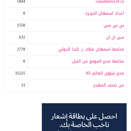
5844
canadanews24.ca:
اعداد اسمهان الجزيرة :
0
بي بي سي:
1550
سى ان ان
631
متابعة اسمهان ملاك: ر. كندا الدولي:
2778
متابعة محرر الموقع من النيل:
0
محرر شؤون العالم-RT :
35525
من صحف المهجر:
33